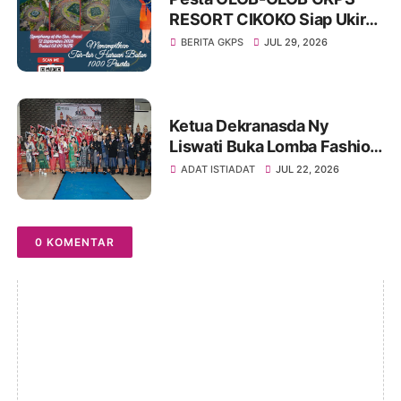
RESORT CIKOKO Siap Ukir
Rekor MURI Lewat Tarian
BERITA GKPS
JUL 29, 2026
Massal “Haroan Bolon” di
Symphony Of The Sea
Ketua Dekranasda Ny
Liswati Buka Lomba Fashion
Show Pakaian Adat
ADAT ISTIADAT
JUL 22, 2026
Simalungun Tingkat SMP,
Ajak Peserta Tampil Percaya
Diri
0 KOMENTAR