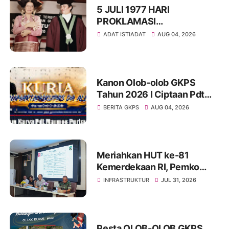
5 JULI 1977 HARI
PROKLAMASI
KEMERDEKAAN BAHASA
ADAT ISTIADAT
AUG 04, 2026
SIMALUNGUN SECARA
ILMIAH
Kanon Olob-olob GKPS
Tahun 2026 I Ciptaan Pdt
Mannes Purba I Kuria
BERITA GKPS
AUG 04, 2026
Namartangkupas Da Ale
Meriahkan HUT ke-81
Kemerdekaan RI, Pemko
Pematangsiantar
INFRASTRUKTUR
JUL 31, 2026
Persiapkan Festival Merah
Putih
Pesta OLOB-OLOB GKPS