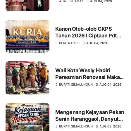
KEMERDEKAAN BAHASA
ADAT ISTIADAT
AUG 04, 2026
SIMALUNGUN SECARA
ILMIAH
Kanon Olob-olob GKPS
Tahun 2026 I Ciptaan Pdt
Mannes Purba I Kuria
BERITA GKPS
AUG 04, 2026
Namartangkupas Da Ale
Wali Kota Wesly Hadiri
Peresmian Renovasi Makam
dr. Djasamen Saragih, Ajak
BUPATI SIMALUNGUN
AUG 04, 2026
Masyarakat Lestarikan Nilai
Perjuangan Tokoh Bangsa
Mengenang Kejayaan Pekan
Senin Haranggaol, Denyut
Ekonomi di Tepi Danau Toba
BUPATI SIMALUNGUN
AUG 03, 2026