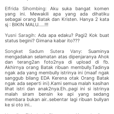
Elfrida Sihombing
: Aku suka bangat komen
yang ini. Mewakili apa yang ada dihatiku
sebagai orang Batak dan Kristen. Hanya 2 kata
sj : BIKIN MALU.....!!!
Yusni Saragih
: Ada apa edaku? Pagi2 Kok buat
status begini? Gimana kabar ito???
Songket Sadum Sutera Vany
: Suaminya
mengadakan selamatan atas dipenjaranya Ahok
dan terang2an foto2nya di upload di fb.
Akhirnya orang Batak ribuan membully.Tadinya
ngak ada yang membully istrinya ini (maaf ngak
sanggub bilang EDA Kerena otak Orang Batak
ngak ada seperti ini).Kami semua malah kasihan
lihat istri dan anak2nya.Eh..pagi ini si istrinya
malah siram bensin ke api yang sedang
membara bukan air..sebentar lagi ribuan bullyan
ke si oto ini..