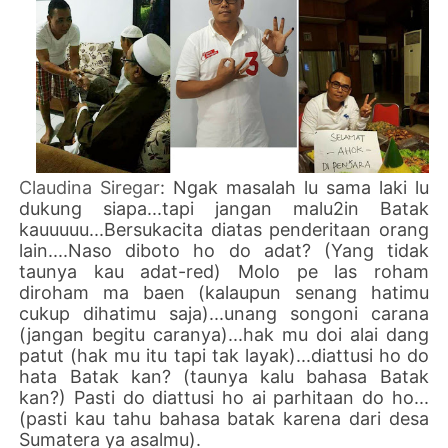
Claudina Siregar
: Ngak masalah lu sama laki lu
dukung siapa...tapi jangan malu2in Batak
kauuuuu...Bersukacita diatas penderitaan orang
lain....Naso diboto ho do adat? (Yang tidak
taunya kau adat-red) Molo pe las roham
diroham ma baen (kalaupun senang hatimu
cukup dihatimu saja)...unang songoni carana
(jangan begitu caranya)...hak mu doi alai dang
patut (hak mu itu tapi tak layak)...diattusi ho do
hata Batak kan? (taunya kalu bahasa Batak
kan?) Pasti do diattusi ho ai parhitaan do ho...
(pasti kau tahu bahasa batak karena dari desa
Sumatera ya asalmu).