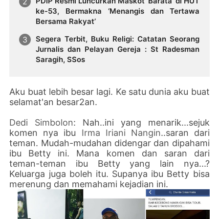
PDIP Resmi Luncurkan Maskot ‘Barata’ di HUT
ke-53, Bermakna ‘Menangis dan Tertawa
Bersama Rakyat’
Segera Terbit, Buku Religi: Catatan Seorang
Jurnalis dan Pelayan Gereja : St Radesman
Saragih, SSos
Aku buat lebih besar lagi. Ke satu dunia aku buat
selamat'an besar2an.
Dedi Simbolon
: Nah..ini yang menarik...sejuk
komen nya ibu
Irma Iriani Nangin
..saran dari
teman. Mudah-mudahan didengar dan dipahami
ibu Betty ini. Mana komen dan saran dari
teman-teman ibu Betty yang lain nya...?
Keluarga juga boleh itu. Supanya ibu Betty bisa
merenung dan memahami kejadian ini.