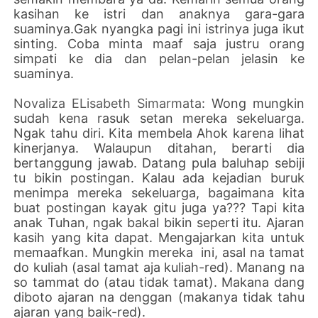
kasihan ke istri dan anaknya gara-gara
suaminya.Gak nyangka pagi ini istrinya juga ikut
sinting. Coba minta maaf saja justru orang
simpati ke dia dan pelan-pelan jelasin ke
suaminya.
Novaliza ELisabeth Simarmata
: Wong mungkin
sudah kena rasuk setan mereka sekeluarga.
Ngak tahu diri. Kita membela Ahok karena lihat
kinerjanya. Walaupun ditahan, berarti dia
bertanggung jawab. Datang pula baluhap sebiji
tu bikin postingan. Kalau ada kejadian buruk
menimpa mereka sekeluarga, bagaimana kita
buat postingan kayak gitu juga ya??? Tapi kita
anak Tuhan, ngak bakal bikin seperti itu. Ajaran
kasih yang kita dapat. Mengajarkan kita untuk
memaafkan. Mungkin mereka ini, asal na tamat
do kuliah (asal tamat aja kuliah-red). Manang na
so tammat do (atau tidak tamat). Makana dang
diboto ajaran na denggan (makanya tidak tahu
ajaran yang baik-red).