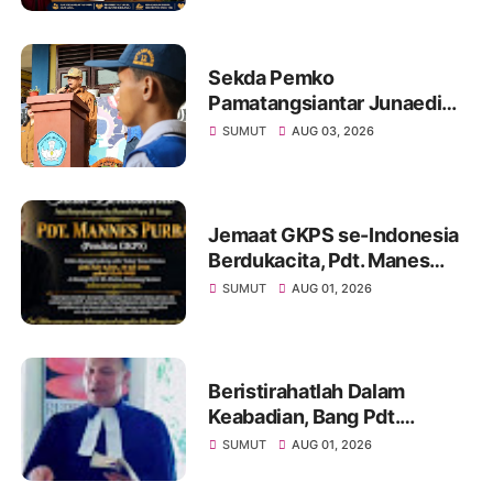
Sekda Pemko
Pamatangsiantar Junaedi
Sitanggang Pembina
SUMUT
AUG 03, 2026
Upacara Bendera di SMPN
12 Kota Pamatangsiantar
Jemaat GKPS se-Indonesia
Berdukacita, Pdt. Manes
Purba Tutup Usia,
SUMUT
AUG 01, 2026
Paragendaon di GKPS
Sudirman Oleh Ephorus
GKPS
Beristirahatlah Dalam
Keabadian, Bang Pdt.
Mannes Purba, M.Th., LM
SUMUT
AUG 01, 2026