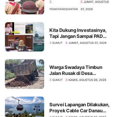
Lepas Keberangkatan
JUMAT, AGUSTUS
Pramuka Pematangsiantar
PEMATANGSIANTAR
07, 2026
ke Jamnas di Cibubur
Kita Dukung Investasinya,
Tapi Jangan Sampai PAD
Simalungun yang Jadi
SUMUT
JUMAT, AGUSTUS 07, 2026
Korban
Warga Swadaya Timbun
Jalan Rusak di Desa
Sibangun Mariah, Harapkan
SUMUT
KAMIS, AGUSTUS 06, 2026
Penanganan Permanen dari
Pemerintah
Survei Lapangan Dilakukan,
Proyek Cable Car Danau
Toba Masih Terkendala