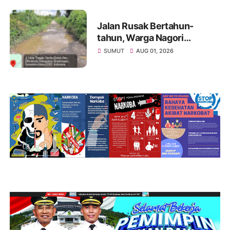
Jalan Rusak Bertahun-
tahun, Warga Nagori
Sibangun Mariah Bergotong
SUMUT
AUG 01, 2026
Royong Perbaiki Akses
Sambil Menanti Kepedulian
Pemerintah