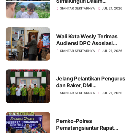
Simalungun Dalam
Pembahasan LKPJ Tahun
SIANTAR SEKITARNYA
JUL 21, 2026
Anggaran 2025
Wali Kota Wesly Terimas
Audiensi DPC Asosiasi
Pendeta Indonesia Kota
SIANTAR SEKITARNYA
JUL 21, 2026
Pematangsiantar
Jelang Pelantikan Pengurus
dan Raker, DMI
Pematangsiantar
SIANTAR SEKITARNYA
JUL 21, 2026
Silaturahmi ke Wali Kota
Wesly
Pemko-Polres
Pematangsiantar Rapat