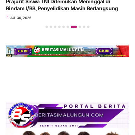
NI Ditemukan Meninggal di
Pesta OLOB-OLOB 
nyelidikan Masih Berlangsung
Ukir Rekor MURI Le
Bolon” di Symphon
JUL 29, 2026