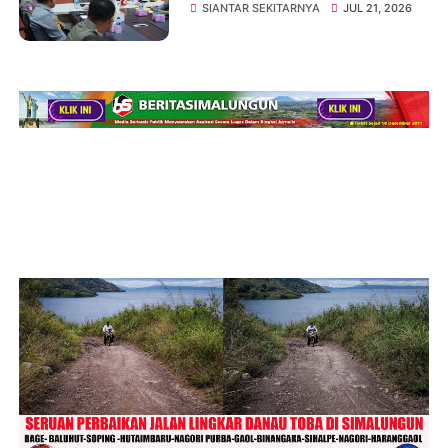
Bahas Kesiapan Sumatera
SIANTAR SEKITARNYA
JUL 21, 2026
Utara Rally 2026 FIA Asia
Pacific Rally Championship