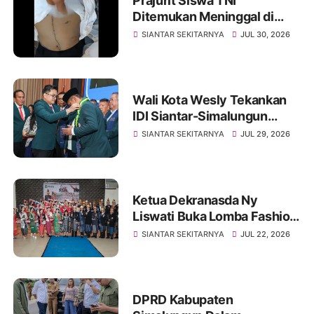
Prajurit Siswa TNI
Ditemukan Meninggal di
Rindam I/BB, Penyelidikan
SIANTAR SEKITARNYA
JUL 30, 2026
Masih Berlangsung
Wali Kota Wesly Tekankan
IDI Siantar-Simalungun
Harus Menjadi Rumah
SIANTAR SEKITARNYA
JUL 29, 2026
Bersama
Ketua Dekranasda Ny
Liswati Buka Lomba Fashion
Show Pakaian Adat
SIANTAR SEKITARNYA
JUL 22, 2026
Simalungun Tingkat SMP,
Ajak Peserta Tampil Percaya
Diri
DPRD Kabupaten