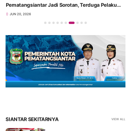
aku
Dimulai, Masyarakat Minta Ruas Siantar–
Perbatasan Karo Jadi Prioritas
JUN 10, 2026
SIANTAR SEKITARNYA
VIEW ALL