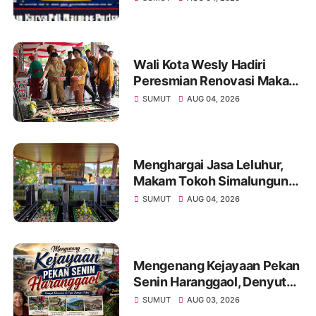
Namartangkupas Da Ale
Wali Kota Wesly Hadiri
Peresmian Renovasi Makam
dr. Djasamen Saragih, Ajak
SUMUT
AUG 04, 2026
Masyarakat Lestarikan Nilai
Perjuangan Tokoh Bangsa
Menghargai Jasa Leluhur,
Makam Tokoh Simalungun
dr. Djasamen Saragih Resmi
SUMUT
AUG 04, 2026
Dipugar di Pamatang Raya
Mengenang Kejayaan Pekan
Senin Haranggaol, Denyut
Ekonomi di Tepi Danau Toba
SUMUT
AUG 03, 2026