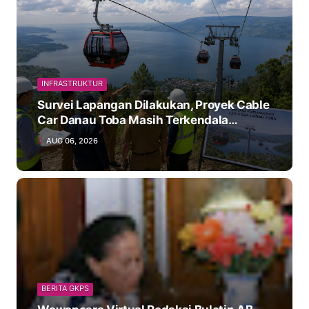
INFRASTRUKTUR
Survei Lapangan Dilakukan, Proyek Cable
Car Danau Toba Masih Terkendala
Pembebasan BPHTB di Sebagian Lahan
AUG 06, 2026
BERITA GKPS