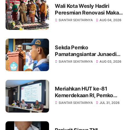
Wali Kota Wesly Hadiri
Peresmian Renovasi Makam
dr. Djasamen Saragih, Ajak
SIANTAR SEKITARNYA
AUG 04, 2026
Masyarakat Lestarikan Nilai
Perjuangan Tokoh Bangsa
Sekda Pemko
Pamatangsiantar Junaedi
Sitanggang Pembina
SIANTAR SEKITARNYA
AUG 03, 2026
Upacara Bendera di SMPN
12 Kota Pamatangsiantar
Meriahkan HUT ke-81
Kemerdekaan RI, Pemko
Pematangsiantar
SIANTAR SEKITARNYA
JUL 31, 2026
Persiapkan Festival Merah
Putih