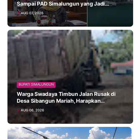
Sampai PAD Simalungun yang Jadi
Korban
AUG 07, 2026
BUPATI SIMALUNGUN
Warga Swadaya Timbun Jalan Rusak di
Desa Sibangun Mariah, Harapkan
Penanganan Permanen dari Pemerintah
AUG 06, 2026