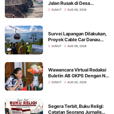
Jalan Rusak di Desa
Sibangun Mariah, Harapkan
SUMUT
AUG 06, 2026
Penanganan Permanen dari
Pemerintah
Survei Lapangan Dilakukan,
Proyek Cable Car Danau
Toba Masih Terkendala
SUMUT
AUG 06, 2026
Pembebasan BPHTB di
Sebagian Lahan
Wawancara Virtual Redaksi
Buletin AB GKPS Dengan Ny
St RK Purba Pakpak Boru
SUMUT
AUG 05, 2026
Sitepu (Op Sem) "Bekerjalah
Dengan Tulus"
Segera Terbit, Buku Religi:
Catatan Seorang Jurnalis