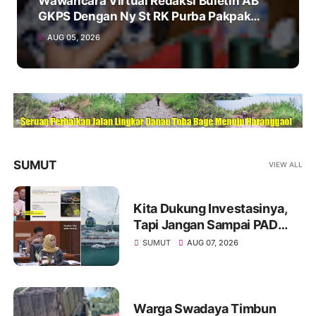
Wawancara Virtual Redaksi Buletin AB
GKPS Dengan Ny St RK Purba Pakpak
Boru Sitepu (Op Sem) "Bekerjalah Dengan
AUG 05, 2026
Tulus"
SUMUT
VIEW ALL
Kita Dukung Investasinya,
Tapi Jangan Sampai PAD
Simalungun yang Jadi
SUMUT
AUG 07, 2026
Korban
Warga Swadaya Timbun