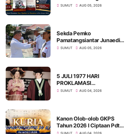
dan Pelayan Gereja : St
SUMUT
AUG 05, 2026
Radesman Saragih, SSos
Sekda Pemko
Pamatangsiantar Junaedi
Pembina Upacara
SUMUT
AUG 05, 2026
Pembukaan Pemusatan
Latihan Calon Paskibraka di
Desa Bahagia
5 JULI 1977 HARI
PROKLAMASI
KEMERDEKAAN BAHASA
SUMUT
AUG 04, 2026
SIMALUNGUN SECARA
ILMIAH
Kanon Olob-olob GKPS
Tahun 2026 I Ciptaan Pdt
Mannes Purba I Kuria
SUMUT
AUG 04, 2026