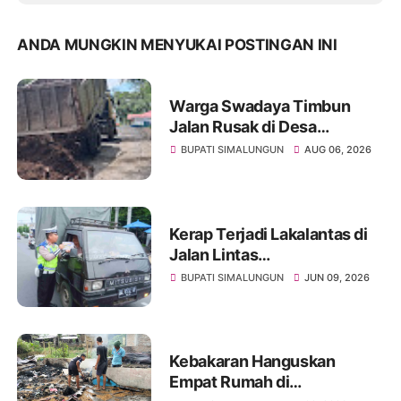
ANDA MUNGKIN MENYUKAI POSTINGAN INI
Warga Swadaya Timbun
Jalan Rusak di Desa
Sibangun Mariah, Harapkan
BUPATI SIMALUNGUN
AUG 06, 2026
Penanganan Permanen dari
Pemerintah
Kerap Terjadi Lakalantas di
Jalan Lintas
Pematangsiantar-
BUPATI SIMALUNGUN
JUN 09, 2026
Saribudolok, Mengapa
Belum Ada Solusi Nyata?
Kebakaran Hanguskan
Empat Rumah di