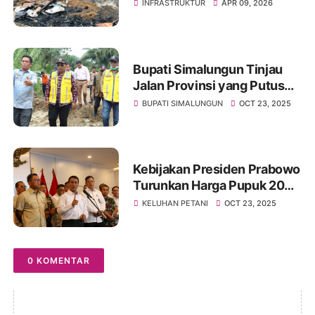
Simalungun, Kerugian
INFRASTRUKTUR
APR 09, 2026
Rp250 Juta
Bupati Simalungun Tinjau
Jalan Provinsi yang Putus
Akibat Longsor di Raya
BUPATI SIMALUNGUN
OCT 23, 2025
Kebijakan Presiden Prabowo
Turunkan Harga Pupuk 20%
Pertama Kali dalam Sejarah
KELUHAN PETANI
OCT 23, 2025
0 KOMENTAR