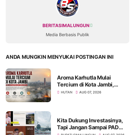
BERITASIMALUNGUN
Media Berbasis Publik
ANDA MUNGKIN MENYUKAI POSTINGAN INI
Aroma Karhutla Mulai
Tercium di Kota Jambi,
Warga Diminta Waspada
HUTAN
AUG 07, 2026
Hadapi Puncak Kemarau
Kita Dukung Investasinya,
Tapi Jangan Sampai PAD
Simalungun yang Jadi