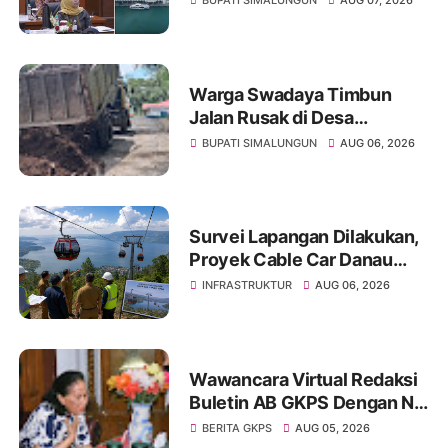
BUPATI SIMALUNGUN
AUG 07, 2026
Korban
Warga Swadaya Timbun
Jalan Rusak di Desa
Sibangun Mariah, Harapkan
BUPATI SIMALUNGUN
AUG 06, 2026
Penanganan Permanen dari
Pemerintah
Survei Lapangan Dilakukan,
Proyek Cable Car Danau
Toba Masih Terkendala
INFRASTRUKTUR
AUG 06, 2026
Pembebasan BPHTB di
Sebagian Lahan
Wawancara Virtual Redaksi
Buletin AB GKPS Dengan Ny
St RK Purba Pakpak Boru
BERITA GKPS
AUG 05, 2026