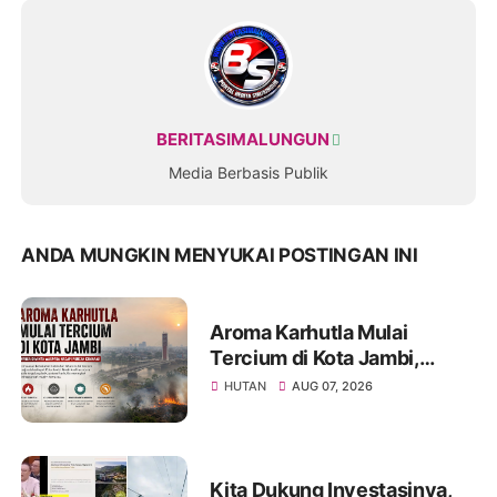
BERITASIMALUNGUN
Media Berbasis Publik
ANDA MUNGKIN MENYUKAI POSTINGAN INI
Aroma Karhutla Mulai
Tercium di Kota Jambi,
Warga Diminta Waspada
HUTAN
AUG 07, 2026
Hadapi Puncak Kemarau
Kita Dukung Investasinya,