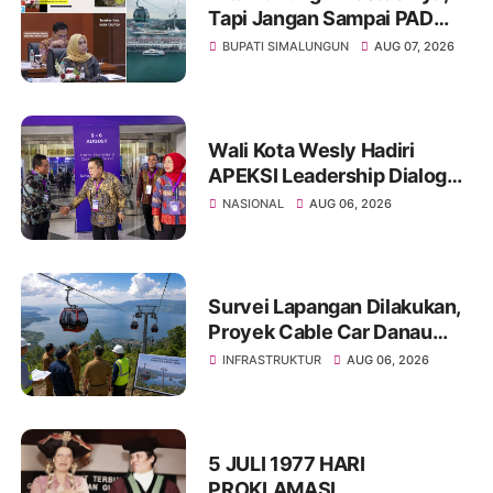
Tapi Jangan Sampai PAD
Simalungun yang Jadi
BUPATI SIMALUNGUN
AUG 07, 2026
Korban
Wali Kota Wesly Hadiri
APEKSI Leadership Dialogue
2026, Perkuat Komitmen
NASIONAL
AUG 06, 2026
Transformasi Digital Menuju
Tata Kelola Pemerintahan
Masa Depan
Survei Lapangan Dilakukan,
Proyek Cable Car Danau
Toba Masih Terkendala
INFRASTRUKTUR
AUG 06, 2026
Pembebasan BPHTB di
Sebagian Lahan
5 JULI 1977 HARI
PROKLAMASI