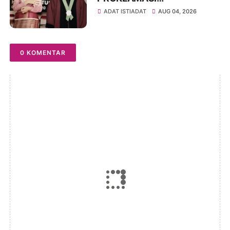
KEMERDEKAAN BAHASA
ADAT ISTIADAT
AUG 04, 2026
SIMALUNGUN SECARA
ILMIAH
0 KOMENTAR