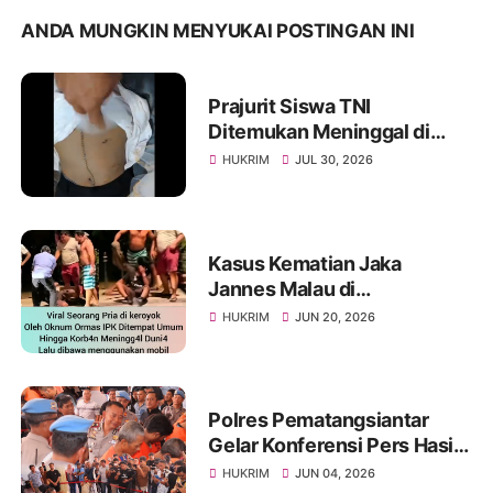
ANDA MUNGKIN MENYUKAI POSTINGAN INI
Prajurit Siswa TNI
Ditemukan Meninggal di
Rindam I/BB, Penyelidikan
HUKRIM
JUL 30, 2026
Masih Berlangsung
Kasus Kematian Jaka
Jannes Malau di
Pematangsiantar Jadi
HUKRIM
JUN 20, 2026
Sorotan, Terduga Pelaku
Serahkan Diri
Polres Pematangsiantar
Gelar Konferensi Pers Hasil
Akhir Ops Antik Toba Tahun
HUKRIM
JUN 04, 2026