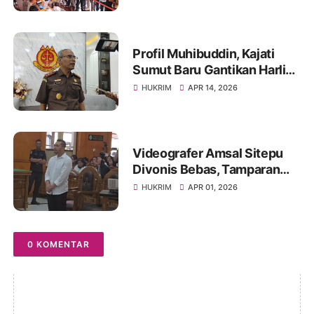
2026
Profil Muhibuddin, Kajati
Sumut Baru Gantikan Harli
Siregar, Berpengalaman di
HUKRIM
APR 14, 2026
KPK Hingga KBRI
Videografer Amsal Sitepu
Divonis Bebas, Tamparan
Bagi Jaksa, Jangan
HUKRIM
APR 01, 2026
Sembarang
Menterdakwakan Atas Nama
Korupsi
0 KOMENTAR