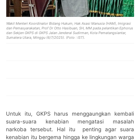
Wakil Menteri Koordinator Bidang Hukum, Hak Asasi Manusia (HAM), Imigrasi
dan Pemasyarakatan, Prof Dr Otto Hasibuan, SH, MM pada pelantikan Ephorus
dan Sekjen GKPS di GKPS Jalan Jenderal Sudirman, Kota Pematangsiantar,
Sumatera Utara, Minggu (6/7/2025). (Foto : IST).
Untuk itu, GKPS harus menggaungkan kembali
suara-suara kenabian mengatasi masalah
narkoba tersebut. Hal itu penting agar suara
kenabian itu bergema hingga ke lingkungan warga