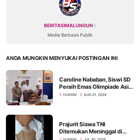
BERITASIMALUNGUN
Media Berbasis Publik
ANDA MUNGKIN MENYUKAI POSTINGAN INI
Caroline Nababan, Siswi SD
Peraih Emas Olimpiade Asia
Dihadiahi Rumah hingga
HUKRIM
AUG 01, 2026
Beasiswa oleh Gubernur
Bobby
Prajurit Siswa TNI
Ditemukan Meninggal di
Rindam I/BB, Penyelidikan
HUKRIM
JUL 30, 2026