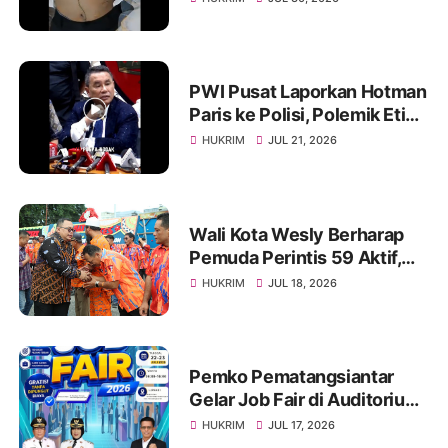
Masih Berlangsung
PWI Pusat Laporkan Hotman
Paris ke Polisi, Polemik Etika
dan Kebebasan Pers
HUKRIM
JUL 21, 2026
Mengemuka
Wali Kota Wesly Berharap
Pemuda Perintis 59 Aktif,
Solid, dan Mampu Lahirkan
HUKRIM
JUL 18, 2026
Program Menyentuh
Masyarakat
Pemko Pematangsiantar
Gelar Job Fair di Auditorium
USI, Tersedia 1.000 Lebih
HUKRIM
JUL 17, 2026
Lowongan Pekerjaan, 22-23