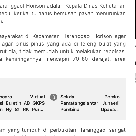
 Haranggaol Horison adalah Kepala Dinas Kehutanan
tepu, ketika itu harus bersusah payah menurunkan
n.
asyarakat di Kecamatan Haranggaol Horison agar
 agar pinus-pinus yang ada di lereng bukit yang
rut dia, tidak memudah untuk melakukan reboisasi
na kemiringannya mencapai 70-80 derajat, area
ncara Virtual
Sekda Pemko
si Buletin AB GKPS
Pamatangsiantar Junaedi
n Ny St RK Purba
Pembina Upacara
k Boru Sitepu (Op
Pembukaan Pemusatan
"Bekerjalah Dengan
Latihan Calon Paskibraka
di Desa Bahagia
lam yang tumbuh di perbukitan Haranggaol sangat