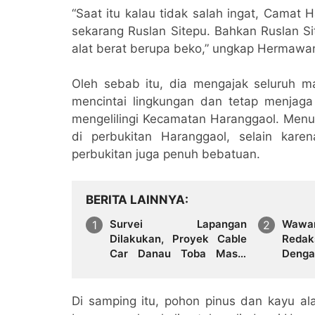
“Saat itu kalau tidak salah ingat, Camat
sekarang Ruslan Sitepu. Bahkan Ruslan Si
alat berat berupa beko,” ungkap Hermawa
Oleh sebab itu, dia mengajak seluruh m
mencintai lingkungan dan tetap menjaga
mengelilingi Kecamatan Haranggaol. Menu
di perbukitan Haranggaol, selain kare
perbukitan juga penuh bebatuan.
BERITA LAINNYA
Survei Lapangan
Wawa
Dilakukan, Proyek Cable
Redak
Car Danau Toba Masih
Denga
Terkendala Pembebasan
Pakpa
BPHTB di Sebagian Lahan
Sem) 
Tulus"
Di samping itu, pohon pinus dan kayu a