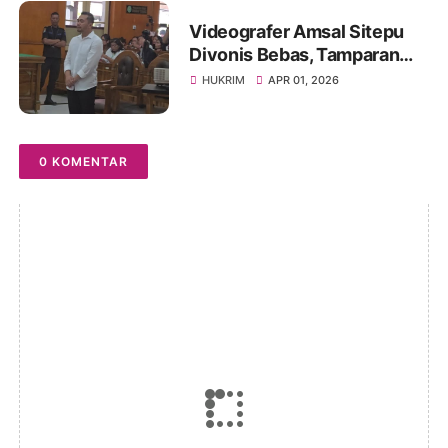
Videografer Amsal Sitepu
Divonis Bebas, Tamparan
Bagi Jaksa, Jangan
HUKRIM
APR 01, 2026
Sembarang
Menterdakwakan Atas Nama
Korupsi
0 KOMENTAR