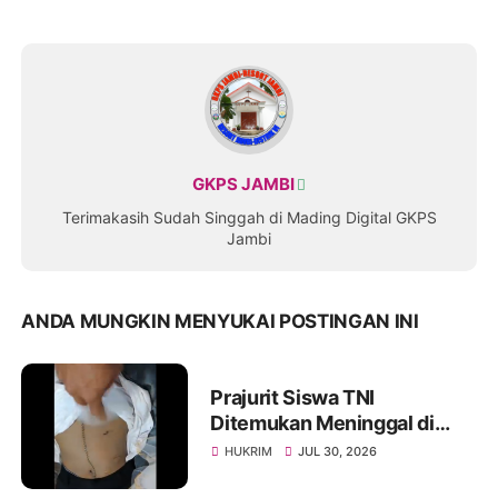
GKPS JAMBI
Terimakasih Sudah Singgah di Mading Digital GKPS
Jambi
ANDA MUNGKIN MENYUKAI POSTINGAN INI
Prajurit Siswa TNI
Ditemukan Meninggal di
Rindam I/BB, Penyelidikan
HUKRIM
JUL 30, 2026
Masih Berlangsung