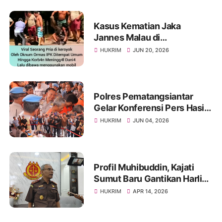
Kasus Kematian Jaka
Jannes Malau di
Pematangsiantar Jadi
HUKRIM
JUN 20, 2026
Sorotan, Terduga Pelaku
Serahkan Diri
Polres Pematangsiantar
Gelar Konferensi Pers Hasil
Akhir Ops Antik Toba Tahun
HUKRIM
JUN 04, 2026
2026
Profil Muhibuddin, Kajati
Sumut Baru Gantikan Harli
Siregar, Berpengalaman di
HUKRIM
APR 14, 2026
KPK Hingga KBRI