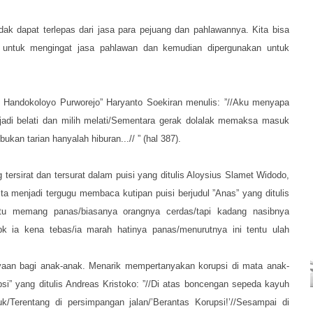
dak dapat terlepas dari jasa para pejuang dan pahlawannya. Kita bisa
 untuk mengingat jasa pahlawan dan kemudian dipergunakan untuk
 Handokoloyo Purworejo” Haryanto Soekiran menulis: ”//Aku menyapa
jadi belati dan milih melati/Sementara gerak dolalak memaksa masuk
an tarian hanyalah hiburan...// ” (hal 387).
g tersirat dan tersurat dalam puisi yang ditulis Aloysius Slamet Widodo,
a menjadi tergugu membaca kutipan puisi berjudul ”Anas” yang ditulis
u memang panas/biasanya orangnya cerdas/tapi kadang nasibnya
pk ia kena tebas/ia marah hatinya panas/menurutnya ini tentu ulah
yaan bagi anak-anak. Menarik mempertanyakan korupsi di mata anak-
” yang ditulis Andreas Kristoko: ”//Di atas boncengan sepeda kayuh
Terentang di persimpangan jalan/’Berantas Korupsi!’//Sesampai di