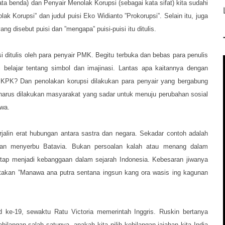
ta benda) dan Penyair Menolak Korupsi (sebagai kata sifat) kita sudahi
lak Korupsi” dan judul puisi Eko Widianto ”Prokorupsi”. Selain itu, juga
 disebut puisi dan ”mengapa” puisi-puisi itu ditulis.
 ditulis oleh para penyair PMK. Begitu terbuka dan bebas para penulis
i belajar tentang simbol dan imajinasi. Lantas apa kaitannya dengan
KPK? Dan penolakan korupsi dilakukan para penyair yang bergabung
arus dilakukan masyarakat yang sadar untuk menuju perubahan sosial
awa.
alin erat hubungan antara sastra dan negara. Sekadar contoh adalah
dan menyerbu Batavia. Bukan persoalan kalah atau menang dalam
etap menjadi kebanggaan dalam sejarah Indonesia. Kebesaran jiwanya
takan ”Manawa ana putra sentana ingsun kang ora wasis ing kagunan
 ke-19, sewaktu Ratu Victoria memerintah Inggris. Ruskin bertanya
ilangan salah satunya, apakah kita pilih kehilangan jajahan kita India