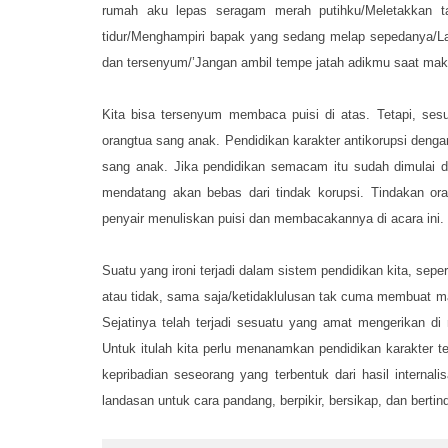
rumah aku lepas seragam merah putihku/Meletakkan t
tidur/Menghampiri bapak yang sedang melap sepedanya/Lal
dan tersenyum/’Jangan ambil tempe jatah adikmu saat maka
Kita bisa tersenyum membaca puisi di atas. Tetapi, se
orangtua sang anak. Pendidikan karakter antikorupsi dengan
sang anak. Jika pendidikan semacam itu sudah dimulai di
mendatang akan bebas dari tindak korupsi. Tindakan or
penyair menuliskan puisi dan membacakannya di acara ini.
Suatu yang ironi terjadi dalam sistem pendidikan kita, seper
atau tidak, sama saja/ketidaklulusan tak cuma membuat mal
Sejatinya telah terjadi sesuatu yang amat mengerikan di 
Untuk itulah kita perlu menanamkan pendidikan karakter t
kepribadian seseorang yang terbentuk dari hasil internali
landasan untuk cara pandang, berpikir, bersikap, dan bertin