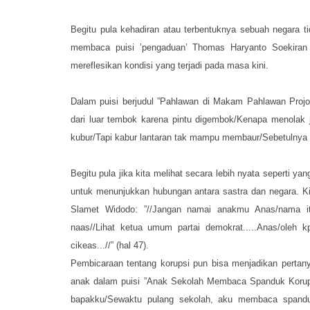
Begitu pula kehadiran atau terbentuknya sebuah negara ti
membaca puisi ’pengaduan’ Thomas Haryanto Soekiran
mereflesikan kondisi yang terjadi pada masa kini.
Dalam puisi berjudul ”Pahlawan di Makam Pahlawan Projo
dari luar tembok karena pintu digembok/Kenapa menolak 
kubur/Tapi kabur lantaran tak mampu membaur/Sebetulnya buk
Begitu pula jika kita melihat secara lebih nyata seperti yan
untuk menunjukkan hubungan antara sastra dan negara. Kit
Slamet Widodo: ”//Jangan namai anakmu Anas/nama it
naas//Lihat ketua umum partai demokrat.....Anas/oleh k
cikeas...//” (hal 47).
Pembicaraan tentang korupsi pun bisa menjadikan pertan
anak dalam puisi ”Anak Sekolah Membaca Spanduk Korupsi
bapakku/Sewaktu pulang sekolah, aku membaca spanduk/