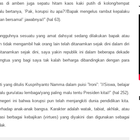
as di amben juga sepatu hitam kaos kaki putih di kolong/tempat
u bertanya, ’Pak, korupsi itu apa?’/Bapak mengelus rambut kepalaku
n bersama!’ jawabnya//” (hal 63).
sungguhnya sesuatu yang amat dahsyat sedang dilakukan bapak atau
 tidak mengambil hak orang lain telah ditanamkan sejak dini dalam diri
tanamkan sejak dini, saya yakin republik ini dalam beberapa dekade
angtua yang bagi saya tak kalah berharga dibandingkan dengan para
ti yang ditulis Kusprihyanto Namma dalam puisi ”Ironi”: ”//Siswa, belajar
u guru/atau lembaga/yang paling malu tentu Presiden kita//” (hal 252).
negeri ini bahwa korupsi pun telah menjangkiti dunia pendidikan kita.
erhadap anak-anak bangsa. Karakter adalah watak, tabiat, akhlak, atau
sasi berbagai kebajikan (virtues) yang diyakini dan digunakan sebagai
dak.