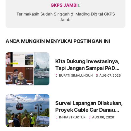
GKPS JAMBI
Terimakasih Sudah Singgah di Mading Digital GKPS
Jambi
ANDA MUNGKIN MENYUKAI POSTINGAN INI
Kita Dukung Investasinya,
Tapi Jangan Sampai PAD
Simalungun yang Jadi
BUPATI SIMALUNGUN
AUG 07, 2026
Korban
Survei Lapangan Dilakukan,
Proyek Cable Car Danau
Toba Masih Terkendala
INFRASTRUKTUR
AUG 06, 2026
Pembebasan BPHTB di
Sebagian Lahan