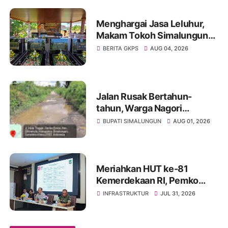
Menghargai Jasa Leluhur,
Makam Tokoh Simalungun
dr. Djasamen Saragih Resmi
BERITA GKPS
AUG 04, 2026
Dipugar di Pamatang Raya
Jalan Rusak Bertahun-
tahun, Warga Nagori
Sibangun Mariah Bergotong
BUPATI SIMALUNGUN
AUG 01, 2026
Royong Perbaiki Akses
Sambil Menanti Kepedulian
Pemerintah
Meriahkan HUT ke-81
Kemerdekaan RI, Pemko
Pematangsiantar
INFRASTRUKTUR
JUL 31, 2026
Persiapkan Festival Merah
Putih