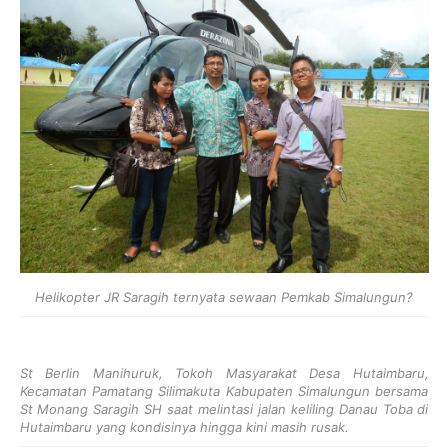
Helikopter JR Saragih ternyata sewaan Pemkab Simalungun?
St Berlin Manihuruk, Tokoh Masyarakat Desa Hutaimbaru,
Kecamatan Pamatang Silimakuta Kabupaten Simalungun bersama
St Monang Saragih SH saat melintasi jalan keliling Danau Toba di
Hutaimbaru yang kondisinya hingga kini masih rusak.