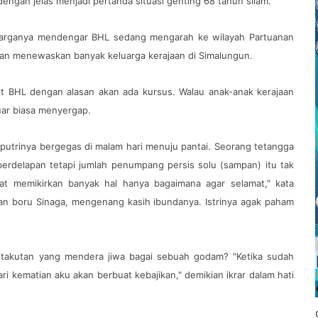
engan jelas menjadi pertanda situasi genting 68 tahun silam.
keluarganya mendengar BHL sedang mengarah ke wilayah Partuanan
dian menewaskan banyak keluarga kerajaan di Simalungun.
t BHL dengan alasan akan ada kursus. Walau anak-anak kerajaan
uar biasa menyergap.
a-putrinya bergegas di malam hari menuju pantai. Seorang tetangga
berdelapan tetapi jumlah penumpang persis solu (sampan) itu tak
mpat memikirkan banyak hal hanya bagaimana agar selamat," kata
an boru Sinaga, mengenang kasih ibundanya. Istrinya agak paham
ketakutan yang mendera jiwa bagai sebuah godam? "Ketika sudah
ari kematian aku akan berbuat kebajikan," demikian ikrar dalam hati