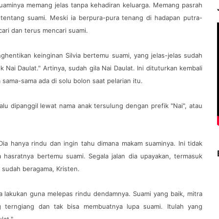
 suaminya memang jelas tanpa kehadiran keluarga. Memang pasrah
u tentang suami. Meski ia berpura-pura tenang di hadapan putra-
ari dan terus mencari suami.
entikan keinginan Silvia bertemu suami, yang jelas-jelas sudah
 Nai Daulat." Artinya, sudah gila Nai Daulat. Ini dituturkan kembali
sama-sama ada di solu bolon saat pelarian itu.
lalu dipanggil lewat nama anak tersulung dengan prefik "Nai", atau
". Dia hanya rindu dan ingin tahu dimana makam suaminya. Ini tidak
a hasratnya bertemu suami. Segala jalan dia upayakan, termasuk
 sudah beragama, Kristen.
ia lakukan guna melepas rindu dendamnya. Suami yang baik, mitra
g terngiang dan tak bisa membuatnya lupa suami. Itulah yang
lat."