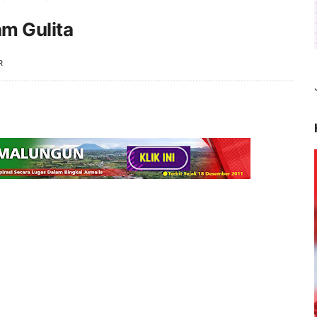
am Gulita
R