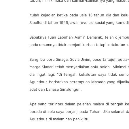
tubuh, mimik muka dan kalimat-kalimatnya yang macet d
Itulah kejadian ketika pada usia 13 tahun dia dan 
Sipolha di tahun 1946, awal revolusi sosial yang kemu
Bapaknya,Tuan Labuhan Asmin Damanik, telah dijempu
pada umumnya tidak menjadi korban tetapi ketakutan l
Sang Ibu boru Sinaga, Sovia Jinim, beserta tujuh putr
marga Siadari telah menyediakan solu bolon. Minimal 
dia ingat lagi. "Di tengah kekalutan saya tidak se
Agustinus beristrikan perempuan Manado yang dijadik
adat dan bahasa Simalungun.
Apa yang terlintas dalam pelarian malam di tengah 
berada di solu saya berjanji pada Tuhan. Jika selamat d
Agustinus di malam nan panik itu.