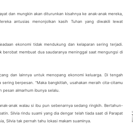
hayat dan mungkin akan diturunkan kisahnya ke anak-anak mereka,
Mereka antusias menonjolkan kasih Tuhan yang diwakili lewat
 Keadaan ekonomi tidak mendukung dan kelaparan sering terjadi.
uk berobat membuat dua saudaranya meninggal saat mengungsi di
kacang dan lainnya untuk menopang ekonomi keluarga. Di tengah
a sering berpesan. "Maka bangkitlah, usahakan meraih cita-citamu
ah pesan almarhum ibunya selalu.
 anak-anak walau si ibu pun sebenarnya sedang ringkih. Bertahun-
batin. Silvia rindu suami yang dia dengar telah tiada saat di Parapat
ia, Silvia tak pernah tahu lokasi makam suaminya.