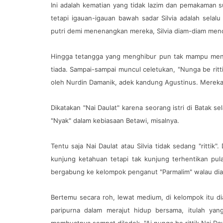
Ini adalah kematian yang tidak lazim dan pemakaman
tetapi igauan-igauan bawah sadar Silvia adalah selal
putri demi menenangkan mereka, Silvia diam-diam menc
Hingga tetangga yang menghibur pun tak mampu mengh
tiada. Sampai-sampai muncul celetukan, "Nunga be rittik
oleh Nurdin Damanik, adek kandung Agustinus. Mereka 
Dikatakan "Nai Daulat" karena seorang istri di Batak se
"Nyak" dalam kebiasaan Betawi, misalnya.
Tentu saja Nai Daulat atau Silvia tidak sedang "rittik
kunjung ketahuan tetapi tak kunjung terhentikan pul
bergabung ke kelompok penganut "Parmalim" walau dia
Bertemu secara roh, lewat medium, di kelompok itu d
paripurna dalam merajut hidup bersama, itulah yan
membuatnya sempat diledek, "Ai nunga be rittik Nai Dau