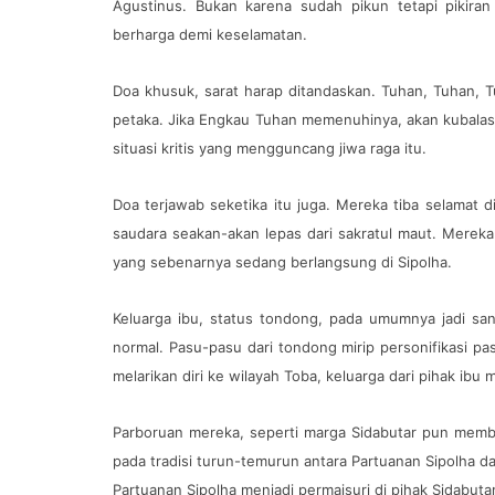
Agustinus. Bukan karena sudah pikun tetapi pikiran
berharga demi keselamatan.
Doa khusuk, sarat harap ditandaskan. Tuhan, Tuhan, Tuh
petaka. Jika Engkau Tuhan memenuhinya, akan kubala
situasi kritis yang mengguncang jiwa raga itu.
Doa terjawab seketika itu juga. Mereka tiba selamat
saudara seakan-akan lepas dari sakratul maut. Merek
yang sebenarnya sedang berlangsung di Sipolha.
Keluarga ibu, status tondong, pada umumnya jadi sa
normal. Pasu-pasu dari tondong mirip personifikasi p
melarikan diri ke wilayah Toba, keluarga dari pihak ibu
Parboruan mereka, seperti marga Sidabutar pun membuka
pada tradisi turun-temurun antara Partuanan Sipolha d
Partuanan Sipolha menjadi permaisuri di pihak Sidabuta