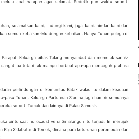
 melulu soal harapan agar selamat. Sedetik pun waktu seperti
an, selamatkan kami, lindungi kami, jagai kami, hindari kami dari
skan semua kebaikan-Mu dengan kebaikan. Hanya Tuhan pelega di
 di Parapat. Keluarga pihak Tulang menyambut dan memeluk sanak-
a sangat iba tetapi tak mampu berbuat apa-apa mencegah prahara
ndaran perlindungan di komunitas Batak walau itu dalam keadaan
asu-pasu Tuhan. Keluarga Partuanan Sipolha juga hampir semuanya
 mereka seperti Tomok dan lainnya di Pulau Samosir.
 pintu saat hollocaust versi Simalungun itu terjadi. Ini merujuk
an Raja Sidabutar di Tomok, dimana para keturunan perempuan dari
r.