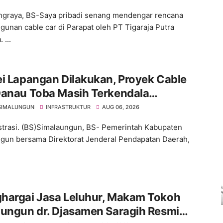
graya, BS-Saya pribadi senang mendengar rencana
unan cable car di Parapat oleh PT Tigaraja Putra
 ...
i Lapangan Dilakukan, Proyek Cable
Danau Toba Masih Terkendala
ebasan BPHTB di Sebagian Lahan
SIMALUNGUN
INFRASTRUKTUR
AUG 06, 2026
ustrasi. (BS)Simalaungun, BS- Pemerintah Kabupaten
gun bersama Direktorat Jenderal Pendapatan Daerah,
hargai Jasa Leluhur, Makam Tokoh
lungun dr. Djasamen Saragih Resmi