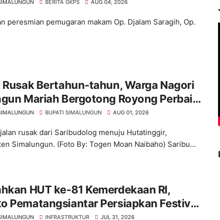
gar di Pamatang Raya
SIMALUNGUN
BERITA GKPS
AUG 04, 2026
n peresmian pemugaran makam Op. Djalam Saragih, Op.
n Rusak Bertahun-tahun, Warga Nagori
ngun Mariah Bergotong Royong Perbaiki
s Sambil Menanti Kepedulian
SIMALUNGUN
BUPATI SIMALUNGUN
AUG 01, 2026
rintah
 jalan rusak dari Saribudolog menuju Hutatinggir,
en Simalungun. (Foto By: Togen Moan Naibaho) Saribu...
ahkan HUT ke-81 Kemerdekaan RI,
o Pematangsiantar Persiapkan Festival
h Putih
SIMALUNGUN
INFRASTRUKTUR
JUL 31, 2026