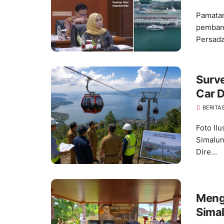
Pamatan
pembang
Persada.
Surve
Car 
Pemb
BERITA
Foto Il
Simalun
Dire...
Meng
Sima