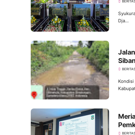
Dipu
BERITA
Syukura
Dja...
Jala
Siba
Akse
BERITA
Peme
Kondisi
Kabupat
Meri
Pemk
Mera
BERITA