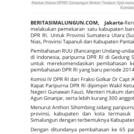
Mantan Ketua DPRD Simaungun Binton Tindaon Spd menunju
Komdam
BERITASIMALUNGUN.COM, Jakarta
-Re
melakukan pemekaran satu kabupaten baru
DPR RI. Untuk Provinsi Sumatera Utara (Su
Nias, Provinsi Tapanuli dan Kabupaten Panta
Pembahasan RUU (Rancangan Undang-undan
di Indonesia, paripurna DPR RI di Gedung S
untuk merekomendasikan pembahasan ke 
pembahasan DPR RI yang baru periode 201
Komisi IV DPR RI dari Fraksi Golkar Dr Ca
R
apat Paripurna DPR RI dipimpin Wakil Ketu
Negeri Gunawan Fauzi, Menteri Hukum dan 
Agun Ginanjar, serta lebih kurang 300 angg
Menurut Anthon Sihombing sidang paripurn
provinsi, kabupaten dan kota termasu
Simalungun dengan terbentuknya Kabupaten
Dengan ditundanya pembahasan ke 65 pa