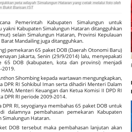
kkan peta wilayah Simalungun Hataran yang cetak melalui foto oleh
 Bukit Barisan.IST
ncana Pemerintah Kabupaten Simalungun untuk
 yakni Kabupaten Simalungun Hataran ditangguhkan
mut) selain Simalungun Hataran, Provinsi Kepulauan
i Barat Mandailing juga ditangguhkan.
g) pemekaran 65 paket DOB (Daerah Otonomi Baru)
enayan Jakarta, Senin (29/9/2014) lalu, menyepakati
65 DOB (kabupaten, kota dan provinsi) menjadi
4-2019.
pt Anthon Sihombing kepada wartawan mengungkapkan,
a DPR RI Sohkibul Iman serta dihadiri Menteri Dalam
HAM, Menteri Keuangan dan Ketua Komisi II DPD RI
ota DPR RI periode 2009-2014.
a DPR RI, seyogianya membahas 65 paket DOB untuk
k di dalamnya pembahasan pemekaran Kabupaten
 Simalungun Hataran.
ket DOB tersebut maka pembahasan lanjutan akan