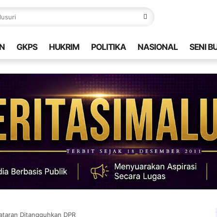
N
GKPS
HUKRIM
POLITIKA
NASIONAL
SENI B
ataran Ditangguhkan DPR