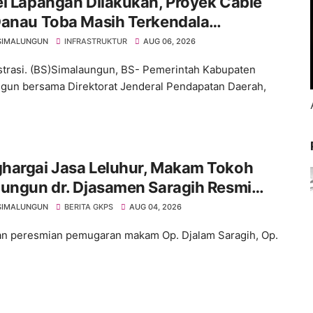
i Lapangan Dilakukan, Proyek Cable
Danau Toba Masih Terkendala
ebasan BPHTB di Sebagian Lahan
SIMALUNGUN
INFRASTRUKTUR
AUG 06, 2026
ustrasi. (BS)Simalaungun, BS- Pemerintah Kabupaten
gun bersama Direktorat Jenderal Pendapatan Daerah,
hargai Jasa Leluhur, Makam Tokoh
lungun dr. Djasamen Saragih Resmi
gar di Pamatang Raya
SIMALUNGUN
BERITA GKPS
AUG 04, 2026
n peresmian pemugaran makam Op. Djalam Saragih, Op.