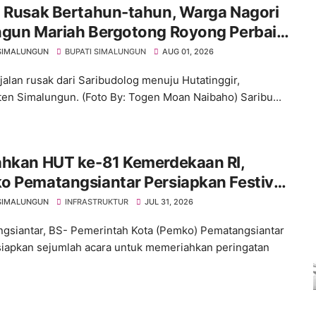
n Rusak Bertahun-tahun, Warga Nagori
ngun Mariah Bergotong Royong Perbaiki
s Sambil Menanti Kepedulian
SIMALUNGUN
BUPATI SIMALUNGUN
AUG 01, 2026
rintah
 jalan rusak dari Saribudolog menuju Hutatinggir,
en Simalungun. (Foto By: Togen Moan Naibaho) Saribu...
ahkan HUT ke-81 Kemerdekaan RI,
o Pematangsiantar Persiapkan Festival
h Putih
SIMALUNGUN
INFRASTRUKTUR
JUL 31, 2026
gsiantar, BS- Pemerintah Kota (Pemko) Pematangsiantar
apkan sejumlah acara untuk memeriahkan peringatan