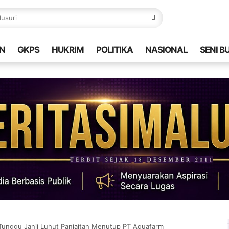
N
GKPS
HUKRIM
POLITIKA
NASIONAL
SENI B
Tunggu Janji Luhut Panjaitan Menutup PT Aquafarm