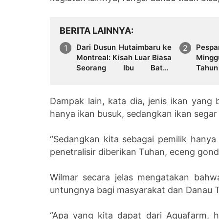
BERITA LAINNYA
Dari Dusun Hutaimbaru ke
Pesp
Montreal: Kisah Luar Biasa
Mingg
Seorang Ibu Batak
Tahun
Membesarkan Tiga Anak
Pemb
Hingga Sarjana di Negeri
Peng
Orang
Anak
Dampak lain, kata dia, jenis ikan yang
hanya ikan busuk, sedangkan ikan segar 
“Sedangkan kita sebagai pemilik hanya
penetralisir diberikan Tuhan, eceng gond
Wilmar secara jelas mengatakan bahw
untungnya bagi masyarakat dan Danau 
“Apa yang kita dapat dari Aquafarm, h