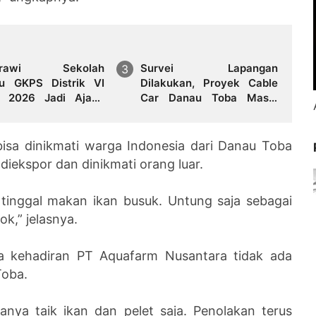
arawi Sekolah
Survei Lapangan
u GKPS Distrik VI
Dilakukan, Proyek Cable
 2026 Jadi Ajang
Car Danau Toba Masih
inaan Iman dan
Terkendala Pembebasan
embangan Talenta
BPHTB di Sebagian Lahan
 bisa dinikmati warga Indonesia dari Danau Toba
diekspor dan dinikmati orang luar.
 tinggal makan ikan busuk. Untung saja sebagai
ok,” jelasnya.
a kehadiran PT Aquafarm Nusantara tidak ada
Toba.
anya taik ikan dan pelet saja. Penolakan terus