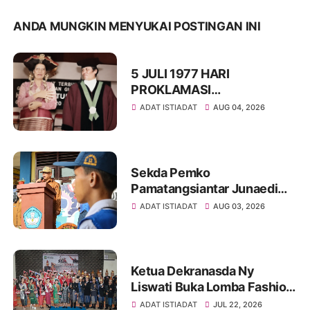
ANDA MUNGKIN MENYUKAI POSTINGAN INI
5 JULI 1977 HARI
PROKLAMASI
KEMERDEKAAN BAHASA
ADAT ISTIADAT
AUG 04, 2026
SIMALUNGUN SECARA
ILMIAH
Sekda Pemko
Pamatangsiantar Junaedi
Sitanggang Pembina
ADAT ISTIADAT
AUG 03, 2026
Upacara Bendera di SMPN
12 Kota Pamatangsiantar
Ketua Dekranasda Ny
Liswati Buka Lomba Fashion
Show Pakaian Adat
ADAT ISTIADAT
JUL 22, 2026