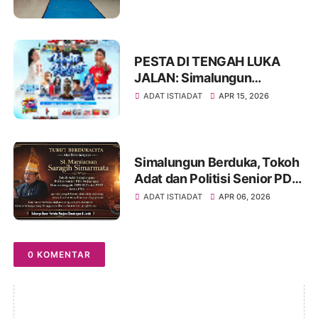
Simalungun Tingkat SMP,
Ajak Peserta Tampil Percaya
Diri
PESTA DI TENGAH LUKA
JALAN: Simalungun
Rayakan HUT ke-193,
ADAT ISTIADAT
APR 15, 2026
Infrastruktur Masih Jadi PR
Besar
Simalungun Berduka, Tokoh
Adat dan Politisi Senior PDIP
St Marsiaman Saragih
ADAT ISTIADAT
APR 06, 2026
Berpulang
0 KOMENTAR