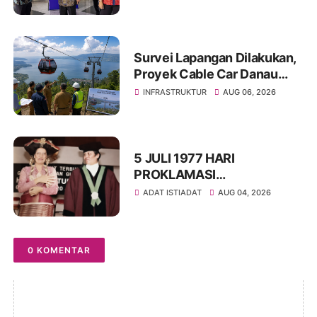
Transformasi Digital Menuju
Tata Kelola Pemerintahan
Masa Depan
Survei Lapangan Dilakukan,
Proyek Cable Car Danau
Toba Masih Terkendala
INFRASTRUKTUR
AUG 06, 2026
Pembebasan BPHTB di
Sebagian Lahan
5 JULI 1977 HARI
PROKLAMASI
KEMERDEKAAN BAHASA
ADAT ISTIADAT
AUG 04, 2026
SIMALUNGUN SECARA
ILMIAH
0 KOMENTAR