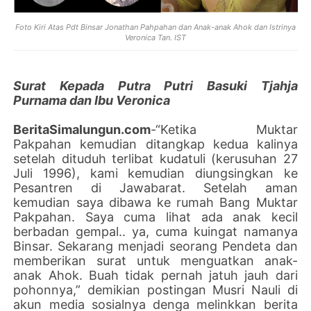
Foto Kiri Atas Pdt Binsar Jonathan Pahpahan dan Anak-anak Ahok dan Istrinya
Veronica Tan. IST
Surat Kepada Putra Putri Basuki Tjahja
Purnama dan Ibu Veronica
BeritaSimalungun.com
-“Ketika Muktar
Pakpahan kemudian ditangkap kedua kalinya
setelah dituduh terlibat kudatuli (kerusuhan 27
Juli 1996), kami kemudian diungsingkan ke
Pesantren di Jawabarat. Setelah aman
kemudian saya dibawa ke rumah Bang Muktar
Pakpahan. Saya cuma lihat ada anak kecil
berbadan gempal.. ya, cuma kuingat namanya
Binsar. Sekarang menjadi seorang Pendeta dan
memberikan surat untuk menguatkan anak-
anak Ahok. Buah tidak pernah jatuh jauh dari
pohonnya,” demikian postingan Musri Nauli di
akun media sosialnya denga melinkkan berita