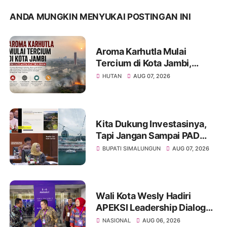
ANDA MUNGKIN MENYUKAI POSTINGAN INI
Aroma Karhutla Mulai
Tercium di Kota Jambi,
Warga Diminta Waspada
HUTAN
AUG 07, 2026
Hadapi Puncak Kemarau
Kita Dukung Investasinya,
Tapi Jangan Sampai PAD
Simalungun yang Jadi
BUPATI SIMALUNGUN
AUG 07, 2026
Korban
Wali Kota Wesly Hadiri
APEKSI Leadership Dialogue
2026, Perkuat Komitmen
NASIONAL
AUG 06, 2026