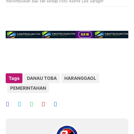
menimbulkan bau tak sedap.Foto Asenk Lee Saragih
Tags
DANAU TOBA
HARANGGAOL
PEMERINTAHAN