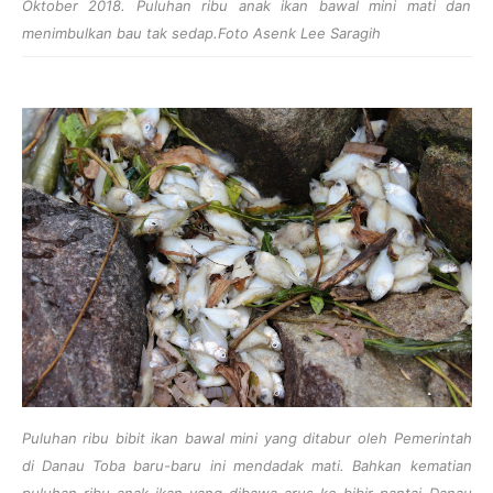
Oktober 2018. Puluhan ribu anak ikan bawal mini mati dan
menimbulkan bau tak sedap.Foto Asenk Lee Saragih
Puluhan ribu bibit ikan bawal mini yang ditabur oleh Pemerintah
di Danau Toba baru-baru ini mendadak mati. Bahkan kematian
puluhan ribu anak ikan yang dibawa arus ke bibir pantai Danau