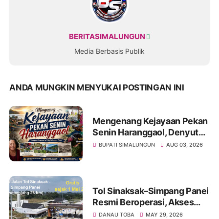
BERITASIMALUNGUN
Media Berbasis Publik
ANDA MUNGKIN MENYUKAI POSTINGAN INI
Mengenang Kejayaan Pekan
Senin Haranggaol, Denyut
Ekonomi di Tepi Danau Toba
BUPATI SIMALUNGUN
AUG 03, 2026
Tol Sinaksak–Simpang Panei
Resmi Beroperasi, Akses
Menuju Danau Toba Kini
DANAU TOBA
MAY 29, 2026