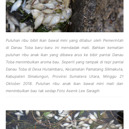
Puluhan ribu bibit ikan bawal mini yang ditabur oleh Pemerintah
di Danau Toba baru-baru ini mendadak mati. Bahkan kematian
puluhan ribu anak ikan yang dibawa arus ke bibir pantai Danau
Toba menimbulkan aroma bau. Seperti yang tampak di tepi pantai
Danau Toba di Desa Hutaimbaru, Kecamatan Pamatang Silimakuta,
Kabupaten Simalungun, Provinsi Sumatera Utara, Minggu 21
Oktober 2018. Puluhan ribu anak ikan bawal mini mati dan
menimbulkan bau tak sedap.Foto Asenk Lee Saragih