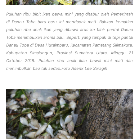
Puluhan ribu bibit ikan bawal mini yang ditabur oleh Pemerintah
di Danau Toba baru-baru ini mendadak mati. Bahkan kematian
puluhan ribu anak ikan yang dibawa arus ke bibir pantai Danau
Toba menimbulkan aroma bau. Seperti yang tampak di tepi pantai
Danau Toba di Desa Hutaimbaru, Kecamatan Pamatang Silimakuta,
Kabupaten Simalungun, Provinsi Sumatera Utara, Minggu 21
Oktober 2018. Puluhan ribu anak ikan bawal mini mati dan
menimbulkan bau tak sedap.Foto Asenk Lee Saragih