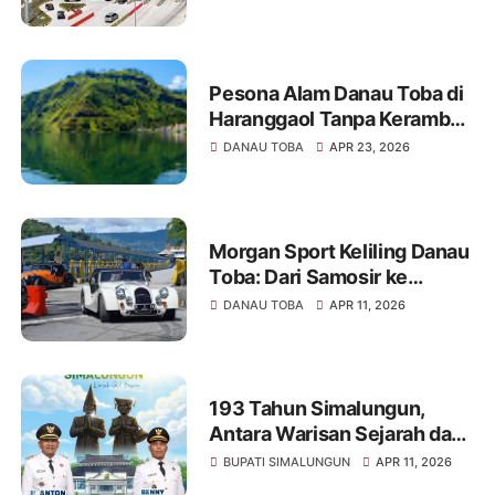
Lebih Cepat
Pesona Alam Danau Toba di
Haranggaol Tanpa Keramba
Jaring Apung, Indah
DANAU TOBA
APR 23, 2026
Memesona
Morgan Sport Keliling Danau
Toba: Dari Samosir ke
Siantar, Harmoni Sport
DANAU TOBA
APR 11, 2026
Tourism dan Pesona Alam
Sumatera Utara
193 Tahun Simalungun,
Antara Warisan Sejarah dan
Jalan Rusak yang Belum
BUPATI SIMALUNGUN
APR 11, 2026
Usai