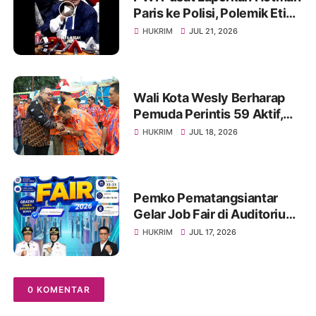
Paris ke Polisi, Polemik Etika
dan Kebebasan Pers
HUKRIM
JUL 21, 2026
Mengemuka
Wali Kota Wesly Berharap
Pemuda Perintis 59 Aktif,
Solid, dan Mampu Lahirkan
HUKRIM
JUL 18, 2026
Program Menyentuh
Masyarakat
Pemko Pematangsiantar
Gelar Job Fair di Auditorium
USI, Tersedia 1.000 Lebih
HUKRIM
JUL 17, 2026
Lowongan Pekerjaan, 22-23
Juli 2026
0 KOMENTAR