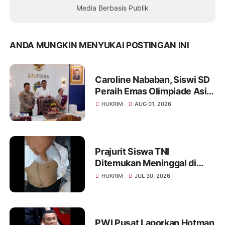
Media Berbasis Publik
ANDA MUNGKIN MENYUKAI POSTINGAN INI
Caroline Nababan, Siswi SD
Peraih Emas Olimpiade Asia
Dihadiahi Rumah hingga
HUKRIM
AUG 01, 2026
Beasiswa oleh Gubernur
Bobby
Prajurit Siswa TNI
Ditemukan Meninggal di
Rindam I/BB, Penyelidikan
HUKRIM
JUL 30, 2026
Masih Berlangsung
PWI Pusat Laporkan Hotman