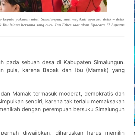
 kepala pakaian adat Simalungun, saat megikuti upacara detik – detik
k Ibu Iriana bersama sang cucu Jan Ethes saat akan Upacara 17 Agustus
uh pada sebuah desa di Kabupaten Simalungun.
un pula, karena Bapak dan Ibu (Mamak) yang
k dan Mamak termasuk moderat, demokratis dan
ya simpulkan sendiri, karena tak terlalu memaksakan
n menikah dengan perempuan bersuku Simalungun
k pernah diwajibkan, diharuskan harus memilih