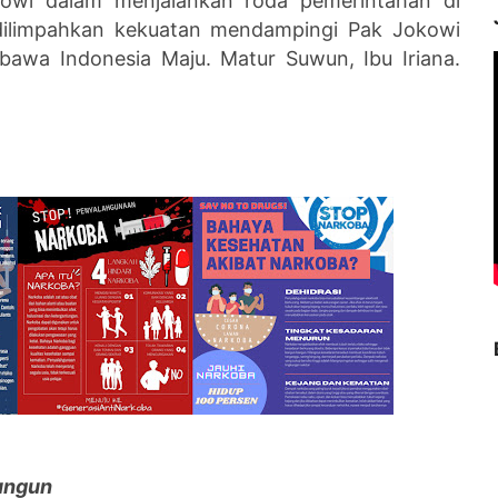
owi dalam menjalankan roda pemerintahan di
, dilimpahkan kekuatan mendampingi Pak Jokowi
awa Indonesia Maju. Matur Suwun, Ibu Iriana.
ungun