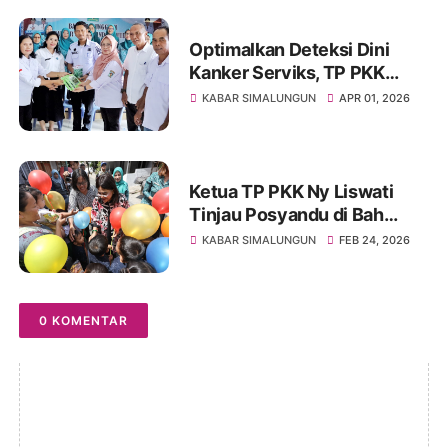
Optimalkan Deteksi Dini
Kanker Serviks, TP PKK
Simalungun Gelar
KABAR SIMALUNGUN
APR 01, 2026
Pembinaan IVA TEST
Ketua TP PKK Ny Liswati
Tinjau Posyandu di Bah
Kapul dan Baru
KABAR SIMALUNGUN
FEB 24, 2026
0 KOMENTAR