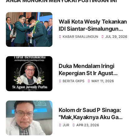
ANDA MUNGKIN MENYUKAI POSTINGAN INI
Wali Kota Wesly Tekankan
IDI Siantar-Simalungun
Harus Menjadi Rumah
KABAR SIMALUNGUN
JUL 29, 2026
Bersama
Duka Mendalam Iringi
Kepergian St Ir Agust
Juvenly Purba Pakpak MBA,
BERITA GKPS
MAY 11, 2026
Sosok Pelayan Tuhan dan
Maestro Koor GKPS
Kolom dr Saud P Sinaga:
"Mak,Kayaknya Aku Ga
Lulus"
JUR
APR 23, 2026