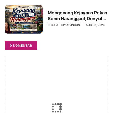
Perjuangan Tokoh Bangsa
Mengenang Kejayaan Pekan
Senin Haranggaol, Denyut
Ekonomi di Tepi Danau Toba
BUPATI SIMALUNGUN
AUG 03, 2026
0 KOMENTAR