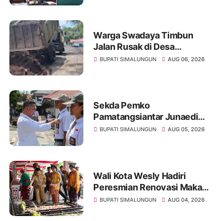
Warga Swadaya Timbun
Jalan Rusak di Desa
Sibangun Mariah, Harapkan
BUPATI SIMALUNGUN
AUG 06, 2026
Penanganan Permanen dari
Pemerintah
Sekda Pemko
Pamatangsiantar Junaedi
Pembina Upacara
BUPATI SIMALUNGUN
AUG 05, 2026
Pembukaan Pemusatan
Latihan Calon Paskibraka di
Desa Bahagia
Wali Kota Wesly Hadiri
Peresmian Renovasi Makam
dr. Djasamen Saragih, Ajak
BUPATI SIMALUNGUN
AUG 04, 2026
Masyarakat Lestarikan Nilai