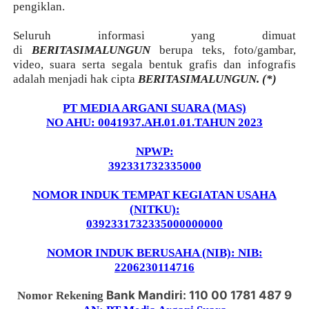
pengiklan.
Seluruh informasi yang dimuat
di
BERITASIMALUNGUN
berupa teks, foto/gambar,
video, suara serta segala bentuk grafis dan infografis
adalah menjadi hak cipta
BERITASIMALUNGUN.
(*)
PT MEDIA ARGANI SUARA (MAS)
NO AHU: 0041937.AH.01.01.TAHUN 2023
NPWP:
392331732335000
NOMOR INDUK TEMPAT KEGIATAN USAHA
(NITKU):
0392331732335000000000
NOMOR INDUK BERUSAHA (NIB): NIB:
2206230114716
Bank Mandiri: 110 00 1781 487 9
Nomor Rekening