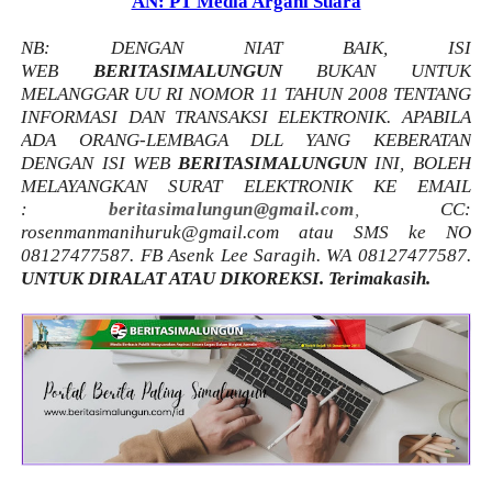
AN: PT Media Argani Suara
NB: DENGAN NIAT BAIK, ISI
WEB
BERITASIMALUNGUN
BUKAN UNTUK
MELANGGAR UU RI NOMOR 11 TAHUN 2008 TENTANG
INFORMASI DAN TRANSAKSI ELEKTRONIK. APABILA
ADA ORANG-LEMBAGA DLL YANG KEBERATAN
DENGAN ISI WEB
BERITASIMALUNGUN
INI, BOLEH
MELAYANGKAN SURAT ELEKTRONIK KE EMAIL
:
beritasimalungun@gmail.com
,
CC:
rosenmanmanihuruk@gmail.com atau SMS ke NO
08127477587. FB Asenk Lee Saragih. WA
08127477587
.
UNTUK DIRALAT ATAU DIKOREKSI. Terimakasih.