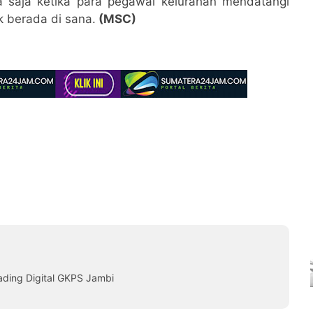
 saja ketika para pegawai kelurahan mendatangi
k berada di sana.
(MSC)
ading Digital GKPS Jambi