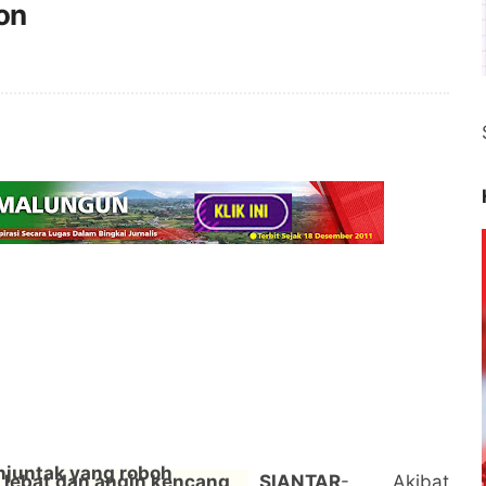
on
SIANTAR
- Akibat