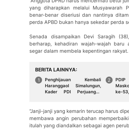
“Anggota DPRD harus mencermati betul jum
yang diharapkan melalui Musyawarah 
benar-benar diseriusi dan nantinya dita
perda APBD bukan hanya sekedar perda ser
Senada disampaikan Devi Saragih (38)
berharap, kehadiran wajah-wajah bar
segar dalam membela kepentingan rakyat.
BERITA LAINNYA
Penghijauan Kembali
PDIP
Haranggaol Simalungun,
Masko
Kader PDI Perjuangan
ke-
Tanam Pohon di Binanga
‘Mena
Bolon
Bersa
“Janji-janji yang kemarin terucap harus d
membawa angin perubahan memperbaiki 
itulah yang diandalkan sebagai agen perub