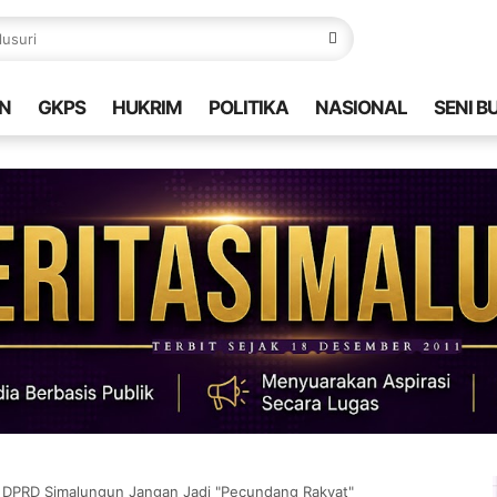
N
GKPS
HUKRIM
POLITIKA
NASIONAL
SENI B
a DPRD Simalungun Jangan Jadi "Pecundang Rakyat"