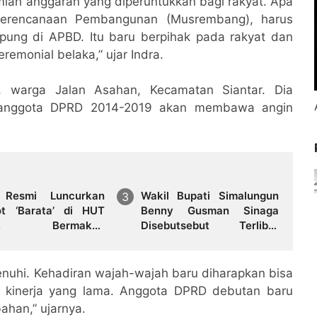
lah anggaran yang diperuntukkan bagi rakyat. Apa
Perencanaan Pembangunan (Musrembang), harus
mpung di APBD. Itu baru berpihak pada rakyat dan
emonial belaka,” ujar Indra.
, warga Jalan Asahan, Kecamatan Siantar. Dia
u anggota DPRD 2014-2019 akan membawa angin
 Resmi Luncurkan
Wakil Bupati Simalungun
t ‘Barata’ di HUT
Benny Gusman Sinaga
53, Bermakna
Disebutsebut Terlibat
ngis dan Tertawa
Pemerasan Pengadaan
ma Rakyat’
SPPG di Kabupaten
Simalungun
ipenuhi. Kehadiran wajah-wajah baru diharapkan bisa
kinerja yang lama. Anggota DPRD debutan baru
ahan,” ujarnya.