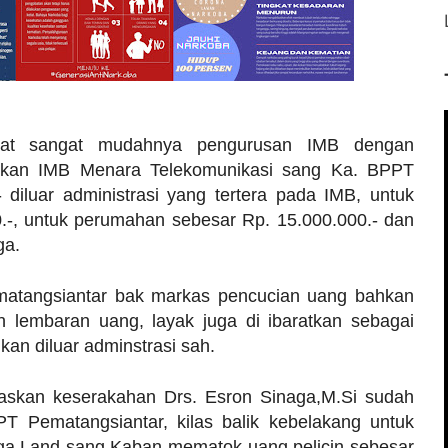
akat sangat mudahnya pengurusan IMB dengan
itkan IMB Menara Telekomunikasi sang Ka. BPPT
diluar administrasi yang tertera pada IMB, untuk
-, untuk perumahan sebesar Rp. 15.000.000.- dan
ga.
matangsiantar bak markas pencucian uang bahkan
gan lembaran uang, layak juga di ibaratkan sebagai
an diluar adminstrasi sah.
askan keserakahan Drs. Esron Sinaga,M.Si sudah
PPT Pematangsiantar, kilas balik kebelakang untuk
a Land sang Kaban mematok uang pelicin sebesar