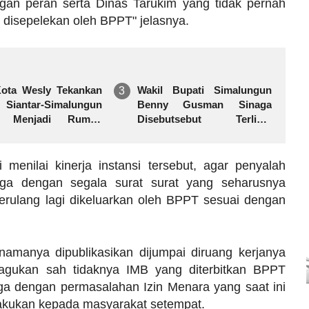
ngan peran serta Dinas Tarukim yang tidak pernah
 disepelekan oleh BPPT" jelasnya.
Kota Wesly Tekankan
Wakil Bupati Simalungun
iantar-Simalungun
Benny Gusman Sinaga
s Menjadi Rumah
Disebutsebut Terlibat
ma
Pemerasan Pengadaan
SPPG di Kabupaten
Simalungun
menilai kinerja instansi tersebut, agar penyalah
juga dengan segala surat surat yang seharusnya
 terulang lagi dikeluarkan oleh BPPT sesuai dengan
namanya dipublikasikan dijumpai diruang kerjanya
ragukan sah tidaknya IMB yang diterbitkan BPPT
uga dengan permasalahan Izin Menara yang saat ini
ilakukan kepada masyarakat setempat.