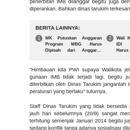
penerbitan IMB dilanggar begitu juga de
diperankan. Bahkan dinas tarukim terkesan
BERITA LAINNYA
MK Putuskan Anggaran
Wali 
Program MBG Harus
IDI S
Dipisah dari Anggaran
Haru
Pendidikan
Bersa
"Himbauan kita PWI supaya Walikota jeli 
gunaan IMB tidak terjadi lagi, begitu 
diterbitkan oleh Dinas Tarukim janganlah
peraturan yang berlaku" tuturnya.
Staff Dinas Tarukim yang tidak bersedia 
jauh hari sebelumnya (20/9) sangat me
terhitung semenjak Januari 2014 begitu j
sedang konflik tanpa adanya sosialisasi d