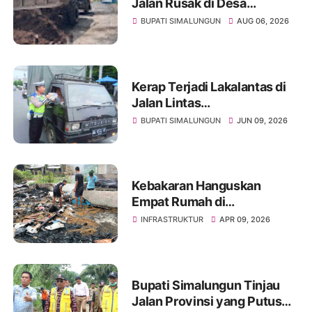
Jalan Rusak di Desa
Sibangun Mariah, Harapkan
BUPATI SIMALUNGUN
AUG 06, 2026
Penanganan Permanen dari
Pemerintah
Kerap Terjadi Lakalantas di
Jalan Lintas
Pematangsiantar-
BUPATI SIMALUNGUN
JUN 09, 2026
Saribudolok, Mengapa
Belum Ada Solusi Nyata?
Kebakaran Hanguskan
Empat Rumah di
Simalungun, Kerugian
INFRASTRUKTUR
APR 09, 2026
Rp250 Juta
Bupati Simalungun Tinjau
Jalan Provinsi yang Putus