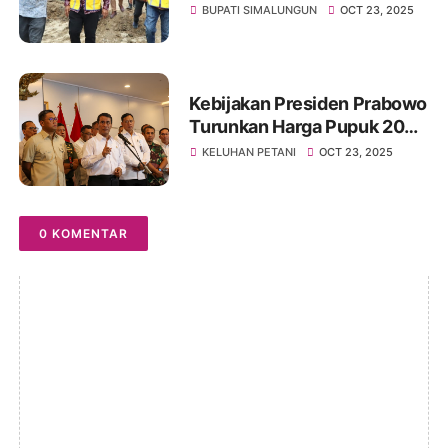
Akibat Longsor di Raya
BUPATI SIMALUNGUN
OCT 23, 2025
Kebijakan Presiden Prabowo
Turunkan Harga Pupuk 20%
Pertama Kali dalam Sejarah
KELUHAN PETANI
OCT 23, 2025
0 KOMENTAR