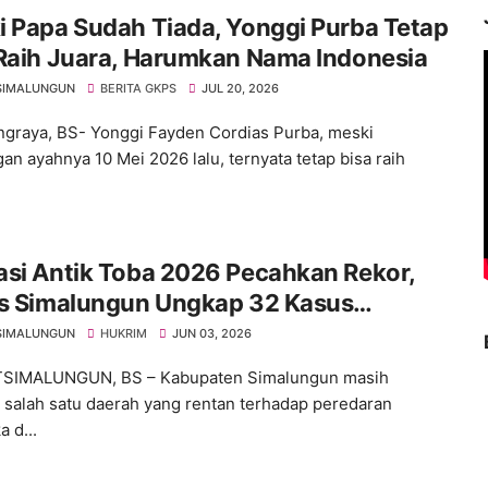
 Papa Sudah Tiada, Yonggi Purba Tetap
 Raih Juara, Harumkan Nama Indonesia
SIMALUNGUN
BERITA GKPS
JUL 20, 2026
graya, BS- Yonggi Fayden Cordias Purba, meski
gan ayahnya 10 Mei 2026 lalu, ternyata tetap bisa raih
asi Antik Toba 2026 Pecahkan Rekor,
es Simalungun Ungkap 32 Kasus
ba dalam 21 Hari
SIMALUNGUN
HUKRIM
JUN 03, 2026
STSIMALUNGUN, BS – Kabupaten Simalungun masih
 salah satu daerah yang rentan terhadap peredaran
a d...