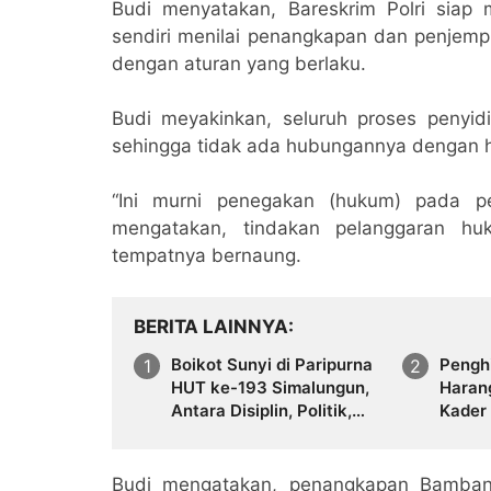
Budi menyatakan, Bareskrim Polri siap m
sendiri menilai penangkapan dan penjem
dengan aturan yang berlaku.
Budi meyakinkan, seluruh proses penyid
sehingga tidak ada hubungannya dengan h
“Ini murni penegakan (hukum) pada pe
mengatakan, tindakan pelanggaran huk
tempatnya bernaung.
BERITA LAINNYA
Boikot Sunyi di Paripurna
Pengh
HUT ke-193 Simalungun,
Haran
Antara Disiplin, Politik,
Kader
dan Krisis Etika
Tanam
Bolon
Budi mengatakan, penangkapan Bambang