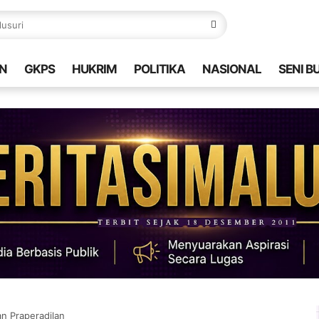
N
GKPS
HUKRIM
POLITIKA
NASIONAL
SENI B
an Praperadilan