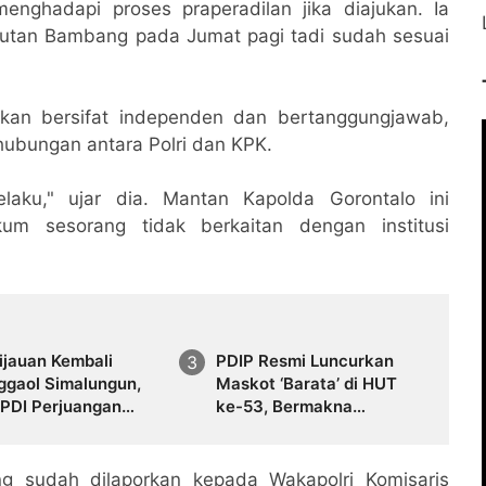
enghadapi proses praperadilan jika diajukan. Ia
putan Bambang pada Jumat pagi tadi sudah sesuai
ikan bersifat independen dan bertanggungjawab,
ubungan antara Polri dan KPK.
laku," ujar dia. Mantan Kapolda Gorontalo ini
um sesorang tidak berkaitan dengan institusi
ijauan Kembali
PDIP Resmi Luncurkan
ggaol Simalungun,
Maskot ‘Barata’ di HUT
 PDI Perjuangan
ke-53, Bermakna
 Pohon di Binanga
‘Menangis dan Tertawa
Bersama Rakyat’
 sudah dilaporkan kepada Wakapolri Komisaris