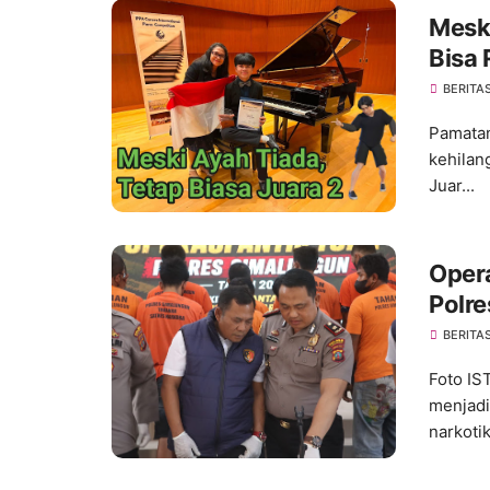
Meski
Bisa
BERITA
Pamatan
kehilan
Juar...
Oper
Polr
Narko
BERITA
Foto I
menjadi
narkotik