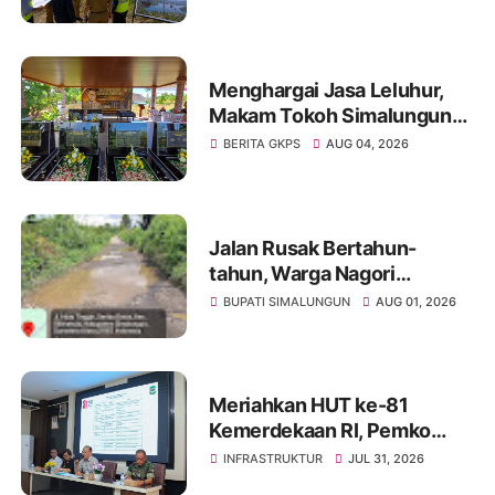
Pembebasan BPHTB di
Sebagian Lahan
Menghargai Jasa Leluhur,
Makam Tokoh Simalungun
dr. Djasamen Saragih Resmi
BERITA GKPS
AUG 04, 2026
Dipugar di Pamatang Raya
Jalan Rusak Bertahun-
tahun, Warga Nagori
Sibangun Mariah Bergotong
BUPATI SIMALUNGUN
AUG 01, 2026
Royong Perbaiki Akses
Sambil Menanti Kepedulian
Pemerintah
Meriahkan HUT ke-81
Kemerdekaan RI, Pemko
Pematangsiantar
INFRASTRUKTUR
JUL 31, 2026
Persiapkan Festival Merah