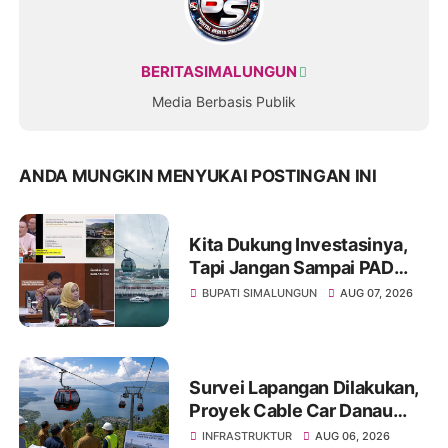
BERITASIMALUNGUN
Media Berbasis Publik
ANDA MUNGKIN MENYUKAI POSTINGAN INI
Kita Dukung Investasinya,
Tapi Jangan Sampai PAD
Simalungun yang Jadi
BUPATI SIMALUNGUN
AUG 07, 2026
Korban
Survei Lapangan Dilakukan,
Proyek Cable Car Danau
Toba Masih Terkendala
INFRASTRUKTUR
AUG 06, 2026