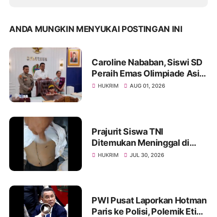
ANDA MUNGKIN MENYUKAI POSTINGAN INI
Caroline Nababan, Siswi SD
Peraih Emas Olimpiade Asia
Dihadiahi Rumah hingga
HUKRIM
AUG 01, 2026
Beasiswa oleh Gubernur
Bobby
Prajurit Siswa TNI
Ditemukan Meninggal di
Rindam I/BB, Penyelidikan
HUKRIM
JUL 30, 2026
Masih Berlangsung
PWI Pusat Laporkan Hotman
Paris ke Polisi, Polemik Etika