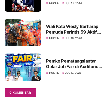
dan Kebebasan Pers
HUKRIM
JUL 21, 2026
Mengemuka
Wali Kota Wesly Berharap
Pemuda Perintis 59 Aktif,
Solid, dan Mampu Lahirkan
HUKRIM
JUL 18, 2026
Program Menyentuh
Masyarakat
Pemko Pematangsiantar
Gelar Job Fair di Auditorium
USI, Tersedia 1.000 Lebih
HUKRIM
JUL 17, 2026
Lowongan Pekerjaan, 22-23
Juli 2026
0 KOMENTAR