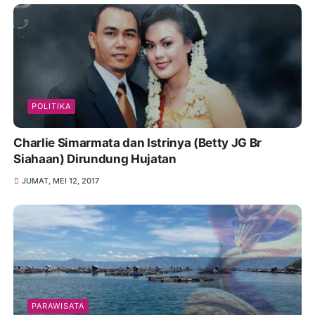
POLITIKA
Charlie Simarmata dan Istrinya (Betty JG Br
Siahaan) Dirundung Hujatan
JUMAT, MEI 12, 2017
PARAWISATA