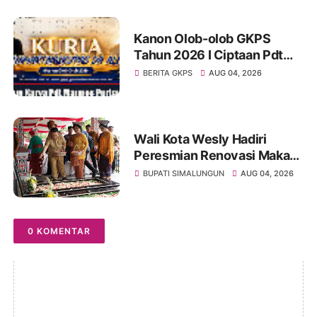
ILMIAH
Kanon Olob-olob GKPS
Tahun 2026 I Ciptaan Pdt
Mannes Purba I Kuria
BERITA GKPS
AUG 04, 2026
Namartangkupas Da Ale
Wali Kota Wesly Hadiri
Peresmian Renovasi Makam
dr. Djasamen Saragih, Ajak
BUPATI SIMALUNGUN
AUG 04, 2026
Masyarakat Lestarikan Nilai
Perjuangan Tokoh Bangsa
0 KOMENTAR