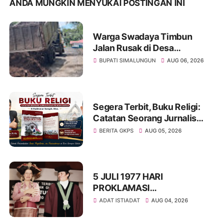
ANDA MUNGKIN MENYUKAI POSTINGAN INI
Warga Swadaya Timbun
Jalan Rusak di Desa
Sibangun Mariah, Harapkan
BUPATI SIMALUNGUN
AUG 06, 2026
Penanganan Permanen dari
Pemerintah
Segera Terbit, Buku Religi:
Catatan Seorang Jurnalis
dan Pelayan Gereja : St
BERITA GKPS
AUG 05, 2026
Radesman Saragih, SSos
5 JULI 1977 HARI
PROKLAMASI
KEMERDEKAAN BAHASA
ADAT ISTIADAT
AUG 04, 2026
SIMALUNGUN SECARA