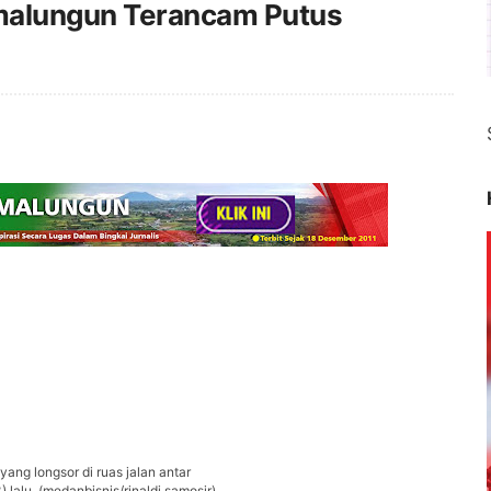
imalungun Terancam Putus
ang longsor di ruas jalan antar
lalu. (medanbisnis/rinaldi samosir)