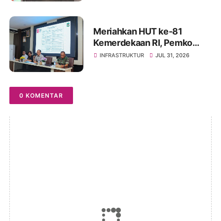
Sambil Menanti Kepedulian
Pemerintah
Meriahkan HUT ke-81
Kemerdekaan RI, Pemko
Pematangsiantar
INFRASTRUKTUR
JUL 31, 2026
Persiapkan Festival Merah
Putih
0 KOMENTAR