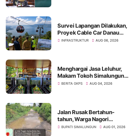
Korban
Survei Lapangan Dilakukan,
Proyek Cable Car Danau
Toba Masih Terkendala
INFRASTRUKTUR
AUG 06, 2026
Pembebasan BPHTB di
Sebagian Lahan
Menghargai Jasa Leluhur,
Makam Tokoh Simalungun
dr. Djasamen Saragih Resmi
BERITA GKPS
AUG 04, 2026
Dipugar di Pamatang Raya
Jalan Rusak Bertahun-
tahun, Warga Nagori
Sibangun Mariah Bergotong
BUPATI SIMALUNGUN
AUG 01, 2026
Royong Perbaiki Akses