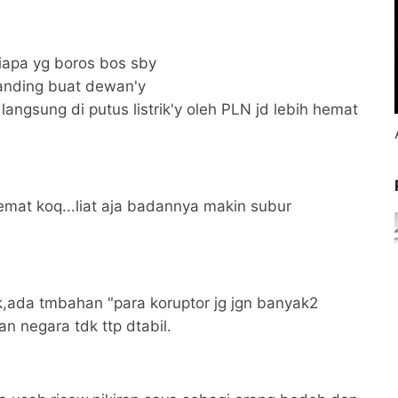
iapa yg boros bos sby
banding buat dewan'y
k langsung di putus listrik'y oleh PLN jd lebih hemat
emat koq...liat aja badannya makin subur
,ada tmbahan "para koruptor jg jgn banyak2
n negara tdk ttp dtabil.