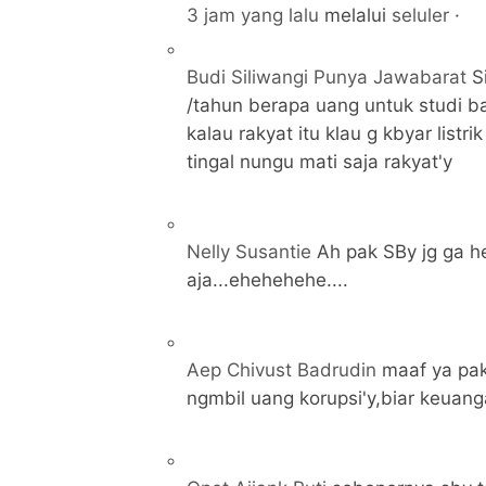
3 jam yang lalu
melalui
seluler
·
Budi Siliwangi Punya Jawabarat
S
/tahun berapa uang untuk studi 
kalau rakyat itu klau g kbyar listri
tingal nungu mati saja rakyat'y
Nelly Susantie
Ah pak SBy jg ga h
aja...ehehehehe....
Aep Chivust Badrudin
maaf ya pak
ngmbil uang korupsi'y,biar keuanga