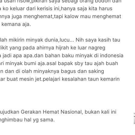
a usah risow,pikiran saya sebagi orang bodoh dan
 keluar dari kerisis ini,hanya saja kita harus
lahnya juga menghemat,tapi kalow mau menghemat
n kemana aja.
h mikirin minyak dunia,lucu... Nih saya kasih tau
ikit yang pada ahirnya hijrah ke luar nagreg
ta jadi apa apa.dan bahan baku minyak di indonesia
ri minyak bumi aja.asal bapak sby tau ajah buah
akan dan di olah minyaknya bagus dan saking
r buat mesin jet.pelajari kesalahan taun kemarin
ujudkan Gerakan Hemat Nasional, bukan kali ini
nghimbau hal yg sama.