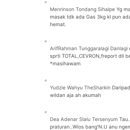
Menrinson Tondang Sihalpe
Yg ma
masak tdk ada Gas 3kg kl pun ad
hemat.
ArifRahman Tunggaralagi Danlagi
sprti TOTAL,CEVRON,freport dll 
*masihawam
Yudzie Wahyu TheSharkin
Daripad
wildan aja ah akumah
Dea Adenar Slalu Tersenyum
Tau.
praturan..Wios bang'N.U anu ngem