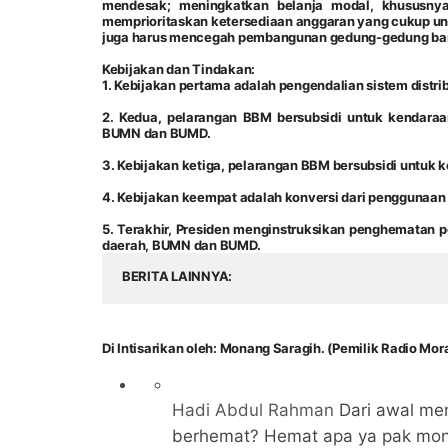
mendesak; meningkatkan belanja modal, khususnya 
memprioritaskan ketersediaan anggaran yang cukup unt
juga harus mencegah pembangunan gedung-gedung baru,
Kebijakan dan Tindakan:
1. Kebijakan pertama adalah pengendalian sistem distrib
2. Kedua, pelarangan BBM bersubsidi untuk kendaraa
BUMN dan BUMD.
3. Kebijakan ketiga, pelarangan BBM bersubsidi untuk
4. Kebijakan keempat adalah konversi dari penggunaan
5. Terakhir, Presiden menginstruksikan penghematan pe
daerah, BUMN dan BUMD.
BERITA LAINNYA
Di Intisarikan oleh: Monang Saragih. (Pemilik Radio M
Hadi Abdul Rahman
Dari awal me
berhemat? Hemat apa ya pak mo