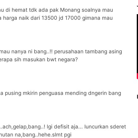
u di hemat tdk ada pak Monang soalnya mau
a harga naik dari 13500 jd 17000 gimana mau
mau nanya ni bang..!! perusahaan tambang asing
berapa sih masukan bwt negara?
a pusing mkirin penguasa mending dngerin bang
..ach,gelap,bang..! lgi defisit aja... luncurkan sderet
utan na,bang..hehe.slmt pgi