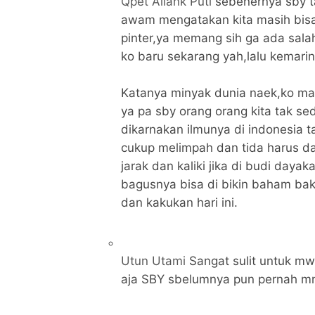
Qpet Aiiank Puti
sebenernya sby t
awam mengatakan kita masih bisa ko
pinter,ya memang sih ga ada sa
ko baru sekarang yah,lalu kemari
Katanya minyak dunia naek,ko mala
ya pa sby orang orang kita tak sed
dikarnakan ilmunya di indonesia 
cukup melimpah dan tida harus da
jarak dan kaliki jika di budi day
bagusnya bisa di bikin baham baka
dan kakukan hari ini.
Utun Utami
Sangat sulit untuk mw
aja SBY sbelumnya pun pernah m