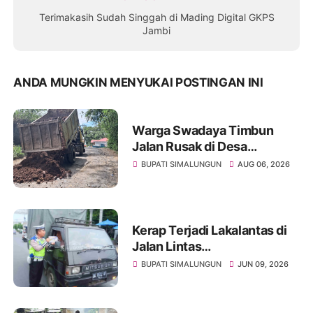
Terimakasih Sudah Singgah di Mading Digital GKPS
Jambi
ANDA MUNGKIN MENYUKAI POSTINGAN INI
Warga Swadaya Timbun
Jalan Rusak di Desa
Sibangun Mariah, Harapkan
BUPATI SIMALUNGUN
AUG 06, 2026
Penanganan Permanen dari
Pemerintah
Kerap Terjadi Lakalantas di
Jalan Lintas
Pematangsiantar-
BUPATI SIMALUNGUN
JUN 09, 2026
Saribudolok, Mengapa
Belum Ada Solusi Nyata?