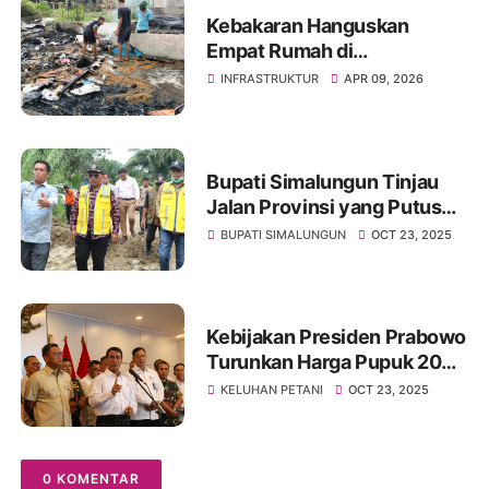
Kebakaran Hanguskan
Empat Rumah di
Simalungun, Kerugian
INFRASTRUKTUR
APR 09, 2026
Rp250 Juta
Bupati Simalungun Tinjau
Jalan Provinsi yang Putus
Akibat Longsor di Raya
BUPATI SIMALUNGUN
OCT 23, 2025
Kebijakan Presiden Prabowo
Turunkan Harga Pupuk 20%
Pertama Kali dalam Sejarah
KELUHAN PETANI
OCT 23, 2025
0 KOMENTAR