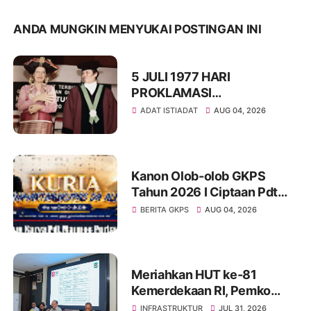
ANDA MUNGKIN MENYUKAI POSTINGAN INI
5 JULI 1977 HARI
PROKLAMASI
KEMERDEKAAN BAHASA
ADAT ISTIADAT
AUG 04, 2026
SIMALUNGUN SECARA
ILMIAH
Kanon Olob-olob GKPS
Tahun 2026 I Ciptaan Pdt
Mannes Purba I Kuria
BERITA GKPS
AUG 04, 2026
Namartangkupas Da Ale
Meriahkan HUT ke-81
Kemerdekaan RI, Pemko
Pematangsiantar
INFRASTRUKTUR
JUL 31, 2026