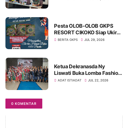
Persiapkan Festival Merah
Putih
Pesta OLOB-OLOB GKPS
RESORT CIKOKO Siap Ukir
Rekor MURI Lewat Tarian
BERITA GKPS
JUL 29, 2026
Massal “Haroan Bolon” di
Symphony Of The Sea
Ketua Dekranasda Ny
Liswati Buka Lomba Fashion
Show Pakaian Adat
ADAT ISTIADAT
JUL 22, 2026
Simalungun Tingkat SMP,
Ajak Peserta Tampil Percaya
Diri
0 KOMENTAR