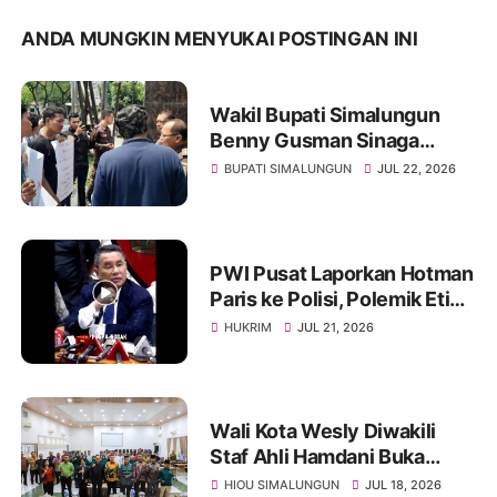
ANDA MUNGKIN MENYUKAI POSTINGAN INI
Wakil Bupati Simalungun
Benny Gusman Sinaga
Disebutsebut Terlibat
BUPATI SIMALUNGUN
JUL 22, 2026
Pemerasan Pengadaan
SPPG di Kabupaten
Simalungun
PWI Pusat Laporkan Hotman
Paris ke Polisi, Polemik Etika
dan Kebebasan Pers
HUKRIM
JUL 21, 2026
Mengemuka
Wali Kota Wesly Diwakili
Staf Ahli Hamdani Buka
Seminar Kepemimpinan dan
HIOU SIMALUNGUN
JUL 18, 2026