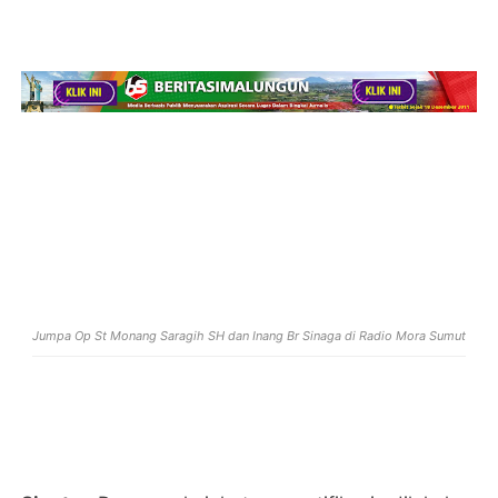
Jumpa Op St Monang Saragih SH dan Inang Br Sinaga di Radio Mora Sumut