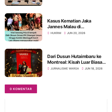
Nasionalisme
Kasus Kematian Jaka
Jannes Malau di
Pematangsiantar Jadi
HUKRIM
JUN 20, 2026
Sorotan, Terduga Pelaku
Serahkan Diri
Dari Dusun Hutaimbaru ke
Montreal: Kisah Luar Biasa
Seorang Ibu Batak
JURNALISME WARGA
JUN 18, 2026
Membesarkan Tiga Anak
Hingga Sarjana di Negeri
Orang
0 KOMENTAR