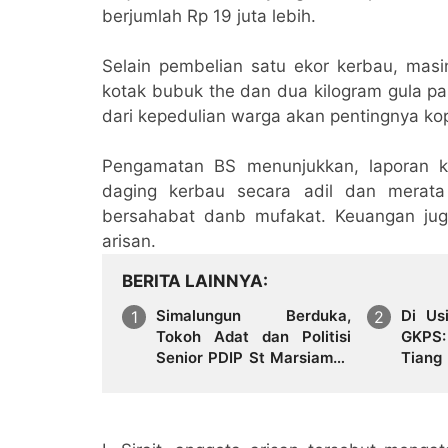
berjumlah Rp 19 juta lebih.
Selain pembelian satu ekor kerbau, mas
kotak bubuk the dan dua kilogram gula pas
dari kepedulian warga akan pentingnya k
Pengamatan BS menunjukkan, laporan k
daging kerbau secara adil dan merat
bersahabat danb mufakat. Keuangan jug
arisan.
BERITA LAINNYA
Simalungun Berduka,
Di Us
Tokoh Adat dan Politisi
GKPS:
Senior PDIP St Marsiaman
Tiang
Saragih Berpulang
Konte