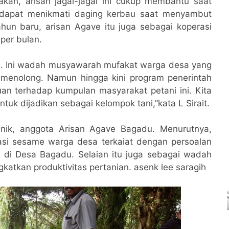
akan, arisan jagal-jagal ini cukup membantu saat
n dapat menikmati daging kerbau saat menyambut
un baru, arisan Agave itu juga sebagai koperasi
per bulan.
ahun. Ini wadah musyawarah mufakat warga desa yang
-menolong. Namun hingga kini program penerintah
n terhadap kumpulan masyarakat petani ini. Kita
ntuk dijadikan sebagai kelompok tani,”kata L Sirait.
nik, anggota Arisan Agave Bagadu. Menurutnya,
asi sesame warga desa terkaiat dengan persoalan
 di Desa Bagadu. Selaian itu juga sebagai wadah
atkan produktivitas pertanian. asenk lee saragih