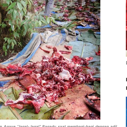
an Agave “Jagal-Jagal” Bagadu saat membagi-bagi dengan adil