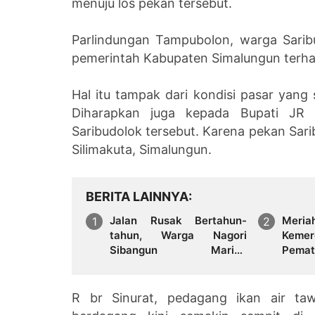
menuju los pekan tersebut.
Parlindungan Tampubolon, warga Sari
pemerintah Kabupaten Simalungun terha
Hal itu tampak dari kondisi pasar yang
Diharapkan juga kepada Bupati JR 
Saribudolok tersebut. Karena pekan Sa
Silimakuta, Simalungun.
BERITA LAINNYA
Jalan Rusak Bertahun-
Meri
tahun, Warga Nagori
Kemer
Sibangun Mariah
Pemat
Bergotong Royong
Persi
Perbaiki Akses Sambil
Putih
Menanti Kepedulian
R br Sinurat, pedagang ikan air taw
Pemerintah