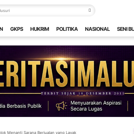
N
GKPS
HUKRIM
POLITIKA
NASIONAL
SENI B
lok Menanti Sarana Berjualan yang Layak