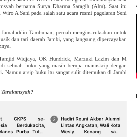
alamsyah bernama Surya Dharma
Saragih
(Alm). Saat itu
iro A Sani pada salah satu acara resmi pagelaran Seni
at Jamaluddin Tambunan, pernah menginstruksikan untuk
usik dan tari daerah Jambi, yang langsung dipercayakan
mnya.
Tamjid Widjaya, OK Hundrick, Marzuki Lazim dan M
jadi sebuah buku yang masih berupa manuskrip dengan
i.
Namun arsip buku itu sangat sulit ditemukan di Jambi
a Taralamsyah?
aat GKPS se-
Hadiri Reuni Akbar Alumni
esia Berdukacita,
Lintas Angkatan, Wali Kota
Manes Purba Tutup
Wesly Kenang saat