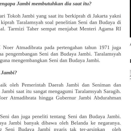
engapa Jambi membutuhkan dia saat itu?
ari Tokoh Jambi yang saat itu berkiprah di Jakarta yakni
 kiprah Taralamsyah soal penelitian Seni dan Budaya di
al.
Tarmizi Taher sempat menjabat Menteri Agama RI
 Noer Atmadibrata pada pertengahan tahun 1971 juga
ana pengembangan Seni dan Budaya Jambi. Taralamsyah
i guna mengembangkan Seni dan Budaya Jambi.
i Jambi?
baik oleh
Pemerintah Daerah Jambi dan
Seniman dan
h Jambi saat
itu
sangat mengagumi
Taralamsyah Saragih.
Noer Atmadibrata hingga Gubernur Jambi Abdurahman
Seni dan juga peneliti tentang Seni dan Budaya Jambi.
daya Jambi banyak dibawa oleh Belanda ke negaranya.
ng Seni Budaya Jambi nyaris tak ter-arsipkan
oleh