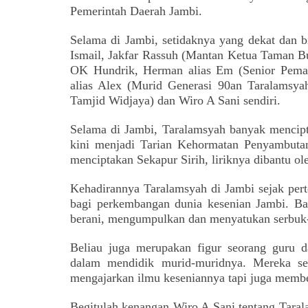
Pemerintah Daerah Jambi.
Selama di Jambi, setidaknya yang dekat dan b
Ismail, Jakfar Rassuh
(Mantan Ketua Taman B
OK Hundrik, Herman
alias Em
(
Senior Pema
alias Alex
(
Murid Generasi 90an Taralamsya
Tamjid Widjaya) dan Wiro A Sani sendiri.
Selama di Jambi, Taralamsyah banyak mencipta
kini menjadi Tarian Kehormatan Penyambuta
menciptakan Sekapur Sirih, liriknya dibantu 
Kehadirannya Taralamsyah di Jambi sejak pe
bagi perkembangan dunia kesenian Jambi. B
berani, mengumpulkan dan menyatukan serbuk-s
Beliau juga merupakan figur seorang guru 
dalam mendidik murid-muridnya. Mereka sem
mengajarkan ilmu keseniannya tapi juga member
Begitulah kenangan Wiro A Sani tentang Tara