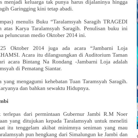
 menjadi keluarga tak punya harus dijalaninya hingga
ih Garingging kini tetap abadi.
ompas) menulis Buku “Taralamsyah Saragih TRAGEDI
 atas Karya Taralamsyah Saragih. Penulisan buku ini
a peluncuran medio Oktober 2014 ini.
25 Oktober 2014 juga ada acara “Jambarni Loja
SI. Acara itu dilangsungkan di Auditorium Taman
dari acara Bintang Na Rondang -Jambarni Loja adalah
syah di Pematang Siantar.
a yang mengagumi kehebatan Tuan Taramsyah Saragih.
 Karyanya dan bahkan sewaktu Hidupnya.
mbi
k terlepas dari permintaan Gubernur Jambi R.M Noer
aan yang ditujukan kepada Taralamsyah untuk meneliti
at itu tenggelam akibat minimnya seniman yang mau
Taralamsyah pun hengkang dari Simalungun ke Jambi dan