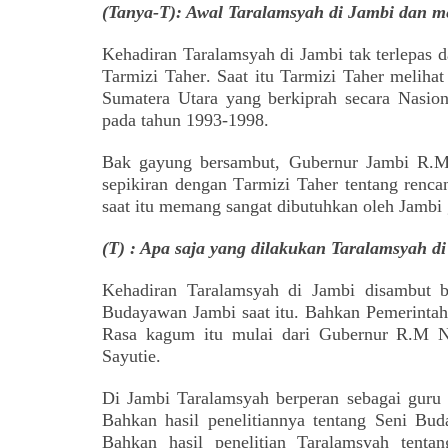
(Tanya-T): Awal Taralamsyah di Jambi dan m
Kehadiran Taralamsyah di Jambi tak terlepas d
Tarmizi Taher
.
Saat itu Tarmizi Taher melihat
Sumatera Utara yang berkiprah secara Nasion
pada tahun
1993-1998
.
Bak gayung bersambut, Gubernur Jambi R.M
sepikiran dengan
T
armizi Taher tentang renc
saat itu memang sangat dibutuhkan oleh Jamb
(T) : Apa saja yang dilakukan Taralamsyah d
Kehadiran Taralamsyah di Jambi disambut 
Budayawan Jambi saat itu. Bahkan Pemerinta
Rasa kagum itu m
ulai dari Gubernur R.M 
Sayutie.
Di Jambi Taralamsyah berperan sebagai guru 
Bahkan hasil penelitiannya tentang Seni Bu
Bahkan hasil penelitian Taralamsyah tenta