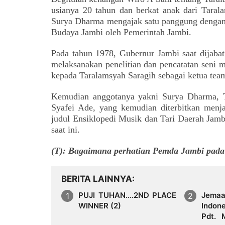
usianya 20 tahun dan
berkat anak dari Tar
Surya Dharma mengajak satu panggung dengan W
Budaya Jambi oleh Pemerintah Jambi.
Pada tahun 1978, Gubernur Jambi sa
a
t dijab
melaksanakan penelitian dan pencatatan seni m
kepada Taralamsyah Saragih sebagai ketua tea
Kemudian anggotanya yakni Surya Dharma, 
Syafei Ade, yang kemudian diterbitkan men
judul Ensiklope
d
i Musik dan Tari Daerah Jamb
saat ini.
(T): Bagaimana perhatian Pemda Jambi pad
BERITA LAINNYA
PUJI TUHAN....2ND PLACE
Jem
WINNER (2)
Indon
Pdt. 