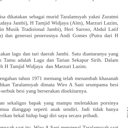
isa dikatakan sebagai murid Taralamsyah yakni Zuratmi
udaya Jambi)
, H Tamjid Widjaya (Alm), Marzuri Lazim,
in Musik Tradisional Jambi
), Heri Suroso, Abdul Latif
h)
dan generasi penerusnya Andi Gomes (Putra dari H
kan lagu dan tari daerah Jambi. Satu diantaranya yang
n Tamu adalah Lagu dan Tarian Sekapur Sirih. Dalam
oleh H Tamjid Widjaya
dan Marzuri Lazim.
rtengahan tahun 1971 memang telah menambah khasanah
ahkan Taralamsyah dimata Wiro A Sani seumpama besi
erbuk besi yang berserakan disekitarnya.
dan sekaligus bapak yang mampu meletakkan porsinya
ua dianggap seperti anak sendiri. Jadi tidak hanya
ikan bekal hidup bagi diri saya secara pribadi.
lamsyah saat itu. Wiro A Sani mengenal Taralamsyah
saat