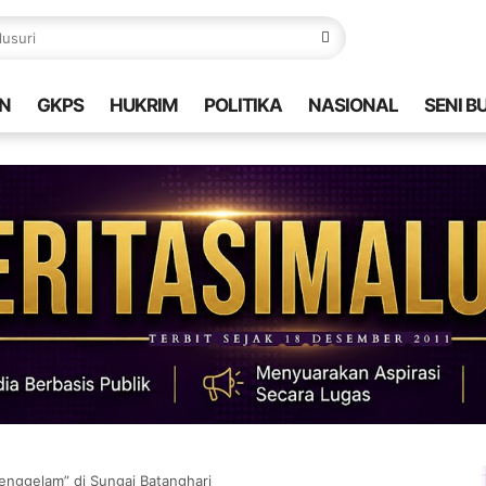
N
GKPS
HUKRIM
POLITIKA
NASIONAL
SENI B
enggelam” di Sungai Batanghari