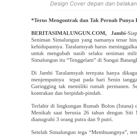
Design Cover depan dan belakang
*Terus Mengontrak dan Tak Pernah Punya
BERITASIMALUNGUN.COM, Jambi
-Sia
Seniman Simalungun yang namanya tenar hingg
kehidupannya. Taralamsyah harus meninggalk
untuk mengubah nasib selaku seniman mili
Simalungun itu “Tenggelam” di Sungai Batang
Di Jambi Taralamsyah ternyata hanya dikagu
menjemputnya
t
epat pada hari Senin tangg
Garingging
tak memiliki rumah permanen. Se
kontrakan dan berpidah-pindah.
Terlahir di lingkungan Rumah
B
olon (Istana)
Menikah saat berusia 26 tahun dengan Sit
dianugrahi 3 orang putra dan 9 putri.
Setelah Simalungun tega “Membuangnya”, ter