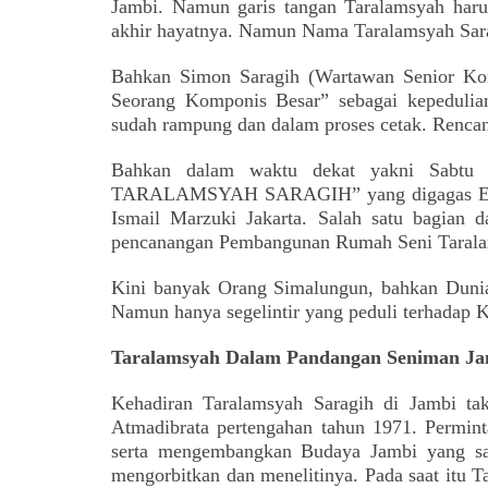
Jambi. Namun garis tangan Taralamsyah harus
akhir hayatnya. Namun Nama Taralamsyah Sarag
Bahkan Simon Saragih (Wartawan Senior K
Seorang Komponis Besar” sebagai kepedulian
sudah rampung dan dalam proses cetak. Rencan
Bahkan dalam waktu dekat yakni Sabtu 
TARALAMSYAH SARAGIH” yang digagas EHAM
Ismail Marzuki Jakarta.
Salah satu bagian 
pencanangan Pembangunan Rumah Seni Taralam
Kini banyak Orang Simalungun, bahkan Duni
Namun hanya segelintir yang peduli terhadap
Taralamsyah Dalam Pandangan Seniman Ja
K
ehadiran Taralamsyah Saragih di Jambi ta
Atmadibrata pertengahan tahun 1971. Permint
serta mengembangkan Budaya Jambi yang sa
mengorbitkan dan menelitinya. Pada saat itu 