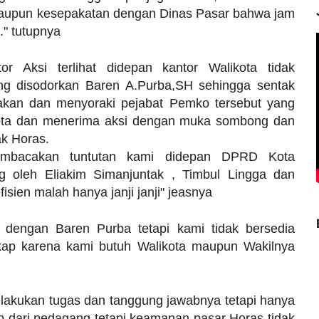
maupun kesepakatan dengan Dinas Pasar bahwa jam
." tutupnya
r Aksi terlihat didepan kantor Walikota tidak
ng disodorkan Baren A.Purba,SH sehingga sentak
akan dan menyoraki pejabat Pemko tersebut yang
ota dan menerima aksi dengan muka sombong dan
k Horas.
mbacakan tuntutan kami didepan DPRD Kota
g oleh Eliakim Simanjuntak , Timbul Lingga dan
fisien malah hanya janji janji" jeasnya
a dengan Baren Purba tetapi kami tidak bersedia
kap karena kami butuh Walikota maupun Wakilnya
melakukan tugas dan tanggung jawabnya tetapi hanya
tip dari pedagang tetapi keamanan pasar Horas tidak