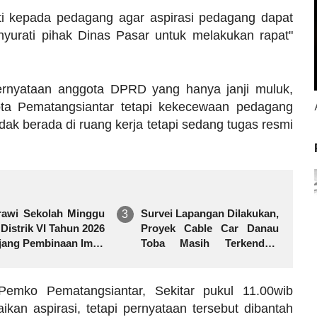
i kepada pedagang agar aspirasi pedagang dapat
yurati pihak Dinas Pasar untuk melakukan rapat"
rnyataan anggota DPRD yang hanya janji muluk,
ta Pematangsiantar tetapi kekecewaan pedagang
ak berada di ruang kerja tetapi sedang tugas resmi
rawi Sekolah Minggu
Survei Lapangan Dilakukan,
istrik VI Tahun 2026
Proyek Cable Car Danau
Ajang Pembinaan Iman
Toba Masih Terkendala
engembangan Talenta
Pembebasan BPHTB di
Sebagian Lahan
Pemko Pematangsiantar, Sekitar pukul 11.00wib
n aspirasi, tetapi pernyataan tersebut dibantah