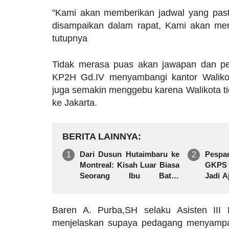
"Kami akan memberikan jadwal yang past
disampaikan dalam rapat, Kami akan men
tutupnya
Tidak merasa puas akan jawapan dan pe
KP2H Gd.IV menyambangi kantor Waliko
juga semakin menggebu karena Walikota tid
ke Jakarta.
BERITA LAINNYA
Dari Dusun Hutaimbaru ke
Pespa
Montreal: Kisah Luar Biasa
GKPS D
Seorang Ibu Batak
Jadi 
Membesarkan Tiga Anak
dan P
Hingga Sarjana di Negeri
Anak
Orang
Baren A. Purba,SH selaku Asisten III 
menjelaskan supaya pedagang menyampaika