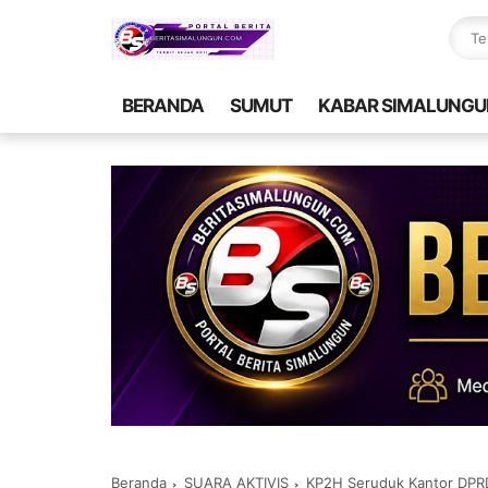
BERANDA
SUMUT
KABAR SIMALUNGU
Beranda
SUARA AKTIVIS
KP2H Seruduk Kantor DPRD, Walik