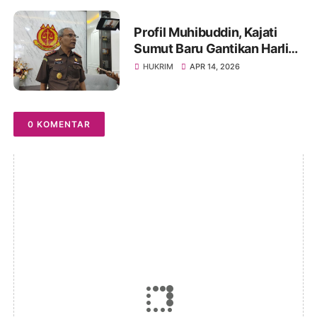
Profil Muhibuddin, Kajati
Sumut Baru Gantikan Harli
Siregar, Berpengalaman di
HUKRIM
APR 14, 2026
KPK Hingga KBRI
0 KOMENTAR