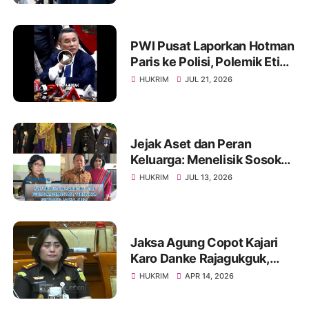
SPPG di Kabupaten
Simalungun
PWI Pusat Laporkan Hotman
Paris ke Polisi, Polemik Etika
dan Kebebasan Pers
HUKRIM
JUL 21, 2026
Mengemuka
Jejak Aset dan Peran
Keluarga: Menelisik Sosok
Rugun Saragih di Tengah
HUKRIM
JUL 13, 2026
Kasus Eks Jampidsus
Jaksa Agung Copot Kajari
Karo Danke Rajagukguk,
Diganti Edmond Novvery
HUKRIM
APR 14, 2026
Purba