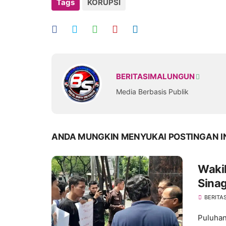
Tags
KORUPSI
BERITASIMALUNGUN
Media Berbasis Publik
ANDA MUNGKIN MENYUKAI POSTINGAN I
Waki
Sinag
Peng
BERITA
Puluhan