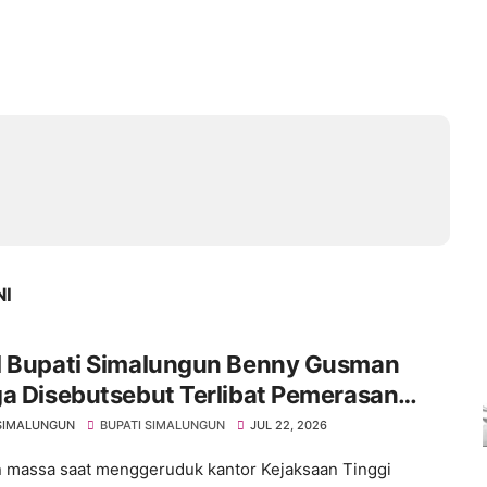
NI
l Bupati Simalungun Benny Gusman
a Disebutsebut Terlibat Pemerasan
adaan SPPG di Kabupaten Simalungun
SIMALUNGUN
BUPATI SIMALUNGUN
JUL 22, 2026
 massa saat menggeruduk kantor Kejaksaan Tinggi