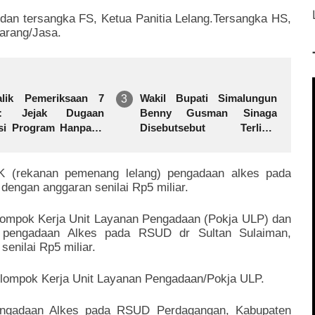
dan tersangka FS, Ketua Panitia Lelang.Tersangka HS,
arang/Jasa.
lik Pemeriksaan 7
Wakil Bupati Simalungun
t: Jejak Dugaan
Benny Gusman Sinaga
si Program Hanpang
Disebutsebut Terlibat
 BUMDes di
Pemerasan Pengadaan
ungun
SPPG di Kabupaten
Simalungun
K (rekanan pemenang lelang) pengadaan alkes pada
dengan anggaran senilai Rp5 miliar.
lompok Kerja Unit Layanan Pengadaan (Pokja ULP) dan
) pengadaan Alkes pada RSUD dr Sultan Sulaiman,
enilai Rp5 miliar.
lompok Kerja Unit Layanan Pengadaan/Pokja ULP.
engadaan Alkes pada RSUD Perdagangan, Kabupaten