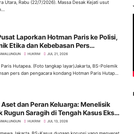
a Utara, Rabu (22/7/2026). Massa Desak Kejati usut
...
usat Laporkan Hotman Paris ke Polisi,
ik Etika dan Kebebasan Pers
gemuka
SIMALUNGUN
HUKRIM
JUL 21, 2026
Paris Hutapea. (Foto tangkap layar)Jakarta, BS-Polemik
insan pers dan pengacara kondang Hotman Paris Hutap...
 Aset dan Peran Keluarga: Menelisik
k Rugun Saragih di Tengah Kasus Eks
idsus
SIMALUNGUN
HUKRIM
JUL 13, 2026
timewa.Jakarta, BS-Kasus dugaan korupsi yang menyeret