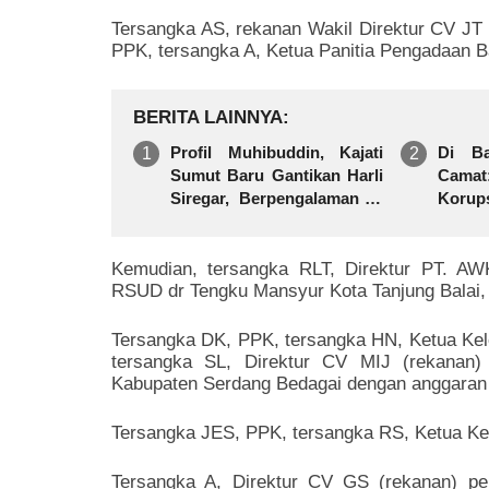
Tersangka AS, rekanan Wakil Direktur CV JT 
PPK, tersangka A, Ketua Panitia Pengadaan B
BERITA LAINNYA
Profil Muhibuddin, Kajati
Di Ba
Sumut Baru Gantikan Harli
Cama
Siregar, Berpengalaman di
Korup
KPK Hingga KBRI
dan
Simal
Kemudian, tersangka RLT, Direktur PT. AW
RSUD dr Tengku Mansyur Kota Tanjung Balai, 
Tersangka DK, PPK, tersangka HN, Ketua Ke
tersangka SL, Direktur CV MIJ (rekanan
Kabupaten Serdang Bedagai dengan anggaran s
Tersangka JES, PPK, tersangka RS, Ketua Ke
Tersangka A, Direktur CV GS (rekanan) p