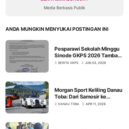
Media Berbasis Publik
ANDA MUNGKIN MENYUKAI POSTINGAN INI
Pesparawi Sekolah Minggu
Sinode GKPS 2026 Tambah
Kuota Peserta, Juara III
BERITA GKPS
JUN 03, 2026
Distrik Kini Berhak Tampil di
Tingkat Sinode
Morgan Sport Keliling Danau
Toba: Dari Samosir ke
Siantar, Harmoni Sport
DANAU TOBA
APR 11, 2026
Tourism dan Pesona Alam
Sumatera Utara