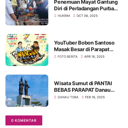
Penemuan Mayat Gantung
Diri di Perladangan Purba
Tongah
HUKRIM
OCT 06, 2025
YouTuber Bobon Santoso
Masak Besar di Parapat
dalam Rangka Memeriahkan
FOTO BERITA
APR 16, 2025
HUT ke-77 Provinsi Sumut
Wisata Sumut di PANTAI
BEBAS PARAPAT Danau
Toba Simalungun
DANAU TOBA
FEB 16, 2025
0 KOMENTAR