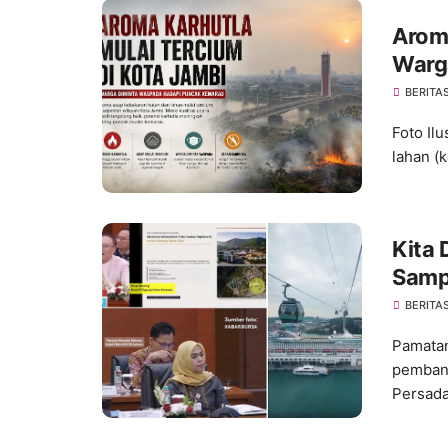
Aroma
Warg
Kema
BERITA
Foto Il
lahan (k
Kita 
Samp
BERITA
Pamatan
pembang
Persada.