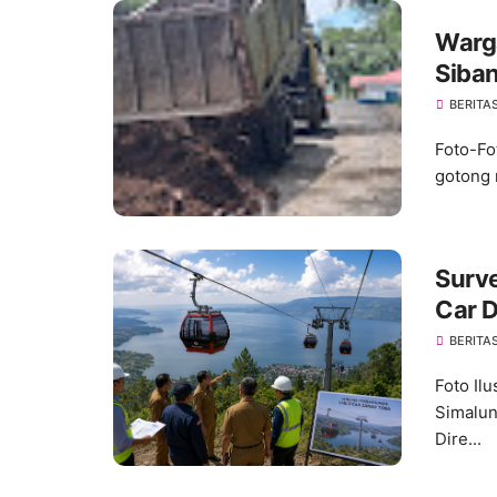
Warg
Siba
Perm
BERITA
Foto-Fo
gotong 
Surve
Car 
Pemb
BERITA
Foto Il
Simalun
Dire...