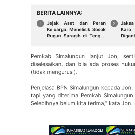
BERITA LAINNYA
Jejak Aset dan Peran
Jaksa
Keluarga: Menelisik Sosok
Karo 
Rugun Saragih di Tengah
Digan
Kasus Eks Jampidsus
Purba
Pemkab Simalungun lanjut Jon, serti
diselesaikan, dan bila ada proses huku
(tidak mengurusi).
Penjelasa BPN Simalungun kepada Jon, s
tapi yang diterima Pemkab Simalungun m
Selebihnya belum kita terima,” kata Jon.