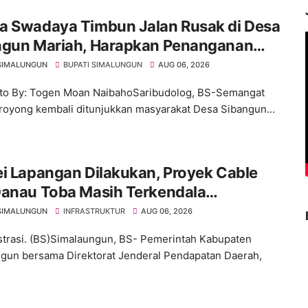
a Swadaya Timbun Jalan Rusak di Desa
ngun Mariah, Harapkan Penanganan
anen dari Pemerintah
SIMALUNGUN
BUPATI SIMALUNGUN
AUG 06, 2026
to By: Togen Moan NaibahoSaribudolog, BS-Semangat
royong kembali ditunjukkan masyarakat Desa Sibangun...
i Lapangan Dilakukan, Proyek Cable
Danau Toba Masih Terkendala
ebasan BPHTB di Sebagian Lahan
SIMALUNGUN
INFRASTRUKTUR
AUG 06, 2026
ustrasi. (BS)Simalaungun, BS- Pemerintah Kabupaten
gun bersama Direktorat Jenderal Pendapatan Daerah,