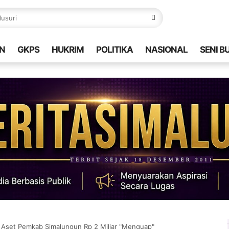
N
GKPS
HUKRIM
POLITIKA
NASIONAL
SENI B
n Aset Pemkab Simalungun Rp 2 Miliar "Menguap"