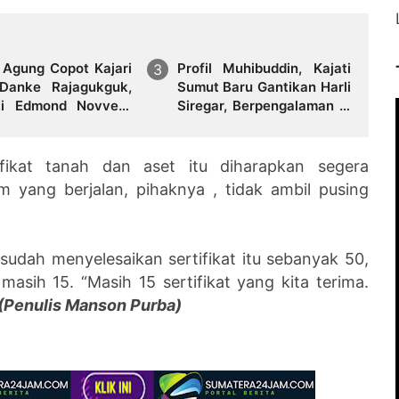
 Agung Copot Kajari
Profil Muhibuddin, Kajati
Danke Rajagukguk,
Sumut Baru Gantikan Harli
ti Edmond Novvery
Siregar, Berpengalaman di
KPK Hingga KBRI
fikat tanah dan aset itu diharapkan segera
m yang berjalan, pihaknya , tidak ambil pusing
udah menyelesaikan sertifikat itu sebanyak 50,
asih 15. “Masih 15 sertifikat yang kita terima.
(Penulis Manson Purba)