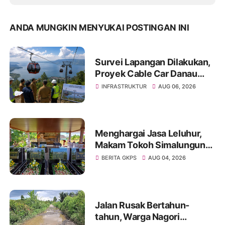
ANDA MUNGKIN MENYUKAI POSTINGAN INI
Survei Lapangan Dilakukan,
Proyek Cable Car Danau
Toba Masih Terkendala
INFRASTRUKTUR
AUG 06, 2026
Pembebasan BPHTB di
Sebagian Lahan
Menghargai Jasa Leluhur,
Makam Tokoh Simalungun
dr. Djasamen Saragih Resmi
BERITA GKPS
AUG 04, 2026
Dipugar di Pamatang Raya
Jalan Rusak Bertahun-
tahun, Warga Nagori