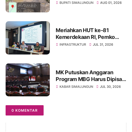
Sibangun Mariah Bergotong
BUPATI SIMALUNGUN
AUG 01, 2026
Royong Perbaiki Akses
Sambil Menanti Kepedulian
Pemerintah
Meriahkan HUT ke-81
Kemerdekaan RI, Pemko
Pematangsiantar
INFRASTRUKTUR
JUL 31, 2026
Persiapkan Festival Merah
Putih
MK Putuskan Anggaran
Program MBG Harus Dipisah
dari Anggaran Pendidikan
KABAR SIMALUNGUN
JUL 30, 2026
0 KOMENTAR