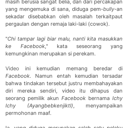
masih berusia sangat belia, dan dari percakapan
yang mengemuka di sana, diduga pem-
bully
-an
sekadar disebabkan oleh masalah terkaitpaut
pergaulan dengan remaja laki-laki (cowok).
"
Chi tampar lagi biar malu, nanti kita masukkan
ke Facebook
," kata seseorang yang
kemungkinan merupakan si perekam.
Video
ini kemudian memang beredar di
Facebook
. Namun entah kemudian tersadar
bahwa tindakan tersebut justru membahayakan
diri mereka sendiri, video itu dihapus dan
seorang pemilik akun
Facebook
bernama
Ichy
Ichy (Ayangbebkenjiktl)
, menyampaikan
permohonan maaf.
Ia, yang diduga merupakan salah satu pelaku