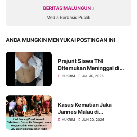
BERITASIMALUNGUN
Media Berbasis Publik
ANDA MUNGKIN MENYUKAI POSTINGAN INI
Prajurit Siswa TNI
Ditemukan Meninggal di
Rindam I/BB, Penyelidikan
HUKRIM
JUL 30, 2026
Masih Berlangsung
Kasus Kematian Jaka
Jannes Malau di
Pematangsiantar Jadi
HUKRIM
JUN 20, 2026
Sorotan, Terduga Pelaku
Serahkan Diri