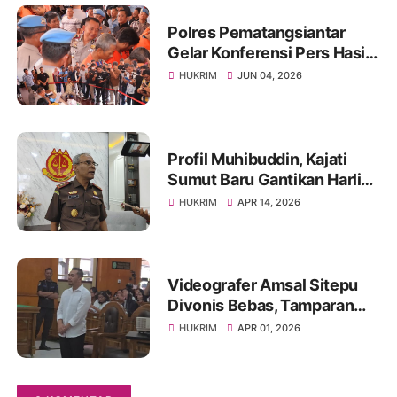
Polres Pematangsiantar
Gelar Konferensi Pers Hasil
Akhir Ops Antik Toba Tahun
HUKRIM
JUN 04, 2026
2026
Profil Muhibuddin, Kajati
Sumut Baru Gantikan Harli
Siregar, Berpengalaman di
HUKRIM
APR 14, 2026
KPK Hingga KBRI
Videografer Amsal Sitepu
Divonis Bebas, Tamparan
Bagi Jaksa, Jangan
HUKRIM
APR 01, 2026
Sembarang
Menterdakwakan Atas Nama
Korupsi