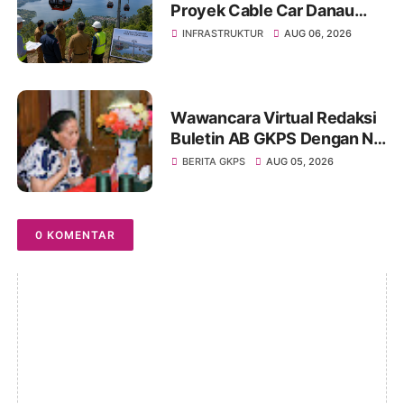
Proyek Cable Car Danau
Toba Masih Terkendala
INFRASTRUKTUR
AUG 06, 2026
Pembebasan BPHTB di
Sebagian Lahan
Wawancara Virtual Redaksi
Buletin AB GKPS Dengan Ny
St RK Purba Pakpak Boru
BERITA GKPS
AUG 05, 2026
Sitepu (Op Sem) "Bekerjalah
Dengan Tulus"
0 KOMENTAR