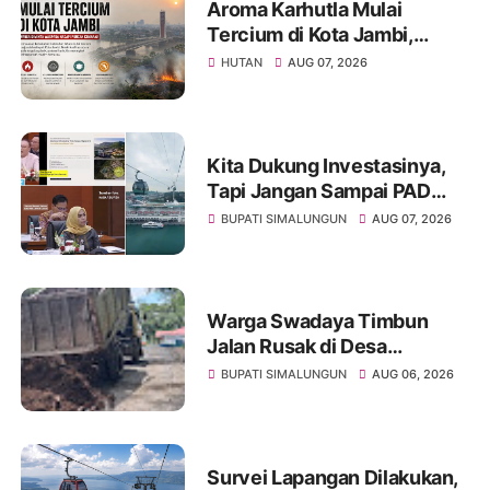
Aroma Karhutla Mulai
Tercium di Kota Jambi,
Warga Diminta Waspada
HUTAN
AUG 07, 2026
Hadapi Puncak Kemarau
Kita Dukung Investasinya,
Tapi Jangan Sampai PAD
Simalungun yang Jadi
BUPATI SIMALUNGUN
AUG 07, 2026
Korban
Warga Swadaya Timbun
Jalan Rusak di Desa
Sibangun Mariah, Harapkan
BUPATI SIMALUNGUN
AUG 06, 2026
Penanganan Permanen dari
Pemerintah
Survei Lapangan Dilakukan,