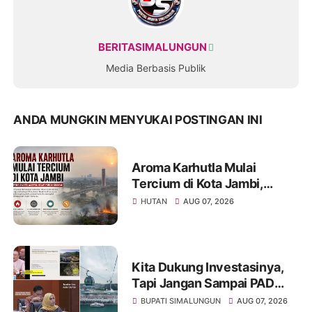
BERITASIMALUNGUN
Media Berbasis Publik
ANDA MUNGKIN MENYUKAI POSTINGAN INI
Aroma Karhutla Mulai
Tercium di Kota Jambi,
Warga Diminta Waspada
HUTAN
AUG 07, 2026
Hadapi Puncak Kemarau
Kita Dukung Investasinya,
Tapi Jangan Sampai PAD
Simalungun yang Jadi
BUPATI SIMALUNGUN
AUG 07, 2026