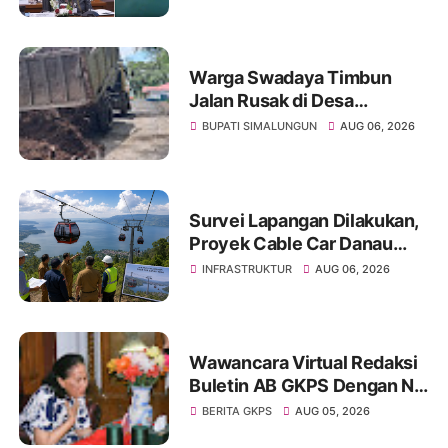
Korban
Warga Swadaya Timbun
Jalan Rusak di Desa
Sibangun Mariah, Harapkan
BUPATI SIMALUNGUN
AUG 06, 2026
Penanganan Permanen dari
Pemerintah
Survei Lapangan Dilakukan,
Proyek Cable Car Danau
Toba Masih Terkendala
INFRASTRUKTUR
AUG 06, 2026
Pembebasan BPHTB di
Sebagian Lahan
Wawancara Virtual Redaksi
Buletin AB GKPS Dengan Ny
St RK Purba Pakpak Boru
BERITA GKPS
AUG 05, 2026
Sitepu (Op Sem) "Bekerjalah